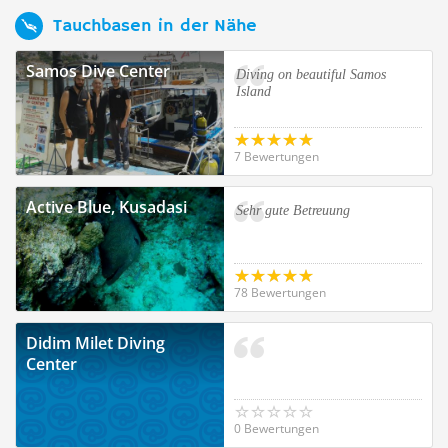
Tauchbasen in der Nähe
Samos Dive Center
Diving on beautiful Samos
Island
7 Bewertungen
Active Blue, Kusadasi
Sehr gute Betreuung
78 Bewertungen
Didim Milet Diving
Center
0 Bewertungen