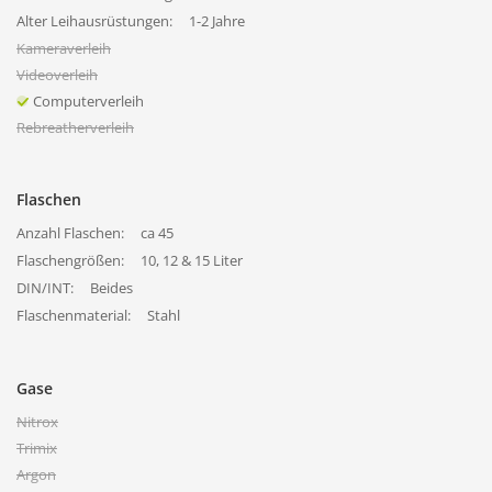
Alter Leihausrüstungen:
1-2 Jahre
Kameraverleih
Videoverleih
Computerverleih
Rebreatherverleih
Flaschen
Anzahl Flaschen:
ca 45
Flaschengrößen:
10, 12 & 15 Liter
DIN/INT:
Beides
Flaschenmaterial:
Stahl
Gase
Nitrox
Trimix
Argon