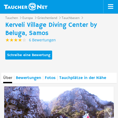
Tauchen
Europa
Griechenland
Tauchbasen
Kerveli Village Diving Center by
Beluga, Samos
6 Bewertungen
Schreibe eine Bewertung
Über
Bewertungen
Fotos
Tauchplätze in der Nähe