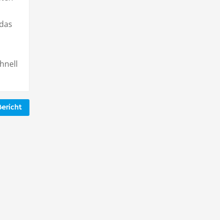
 das
hnell
ericht