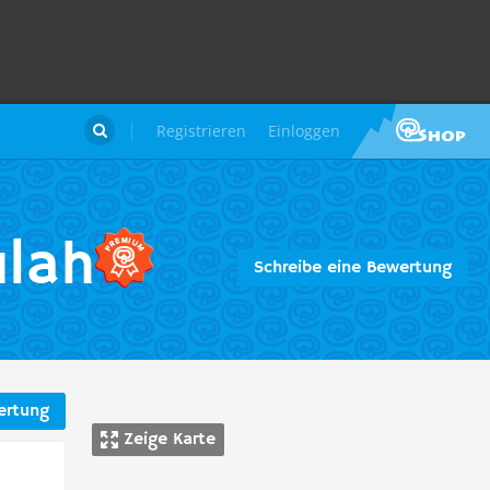
Registrieren
Einloggen

ulah
Schreibe eine Bewertung
ertung
Zeige Karte