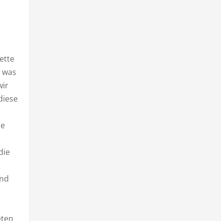
ette
, was
wir
 diese
ne
die
und
eten