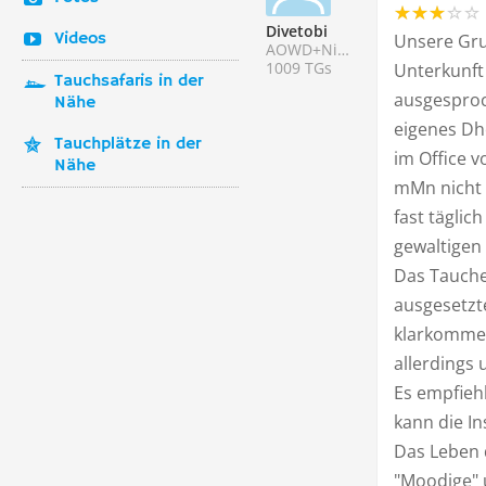
Divetobi
Videos
Unsere Gru
AOWD+Nitrox
1009 TGs
Unterkunft
Tauchsafaris in der
ausgesproc
Nähe
eigenes Dho
Tauchplätze in der
im Office v
Nähe
mMn nicht 
fast täglich
gewaltigen
Das Tauchen
ausgesetzte
klarkommen
allerdings 
Es empfieh
kann die In
Das Leben 
"Moodige" 