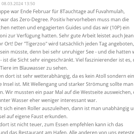
08.03.2024 13:50
ppe war Ende Februar für 8Tauchtage auf Fuvahmulah,
 war das Zero-Degree. Positiv hervorheben muss man die
hen netten und engagierten Guides und das wir (10P) ein
ni zur Verfügung hatten. Sehr gute Arbeit leistet auch Jean
or Ort! Der "Tigerzoo" wird tatsächlich jeden Tag angeboten
sein müsste, denn bei sehr unruhiger See - und die hatten 
 - ist die Sicht sehr eingeschränkt. Viel faszinierender ist es,
 Tiere im Blauwasser zu sehen.
 dort ist sehr wetterabhängig, da es kein Atoll sondern ei
 Insel ist. Mit Wellengang und starker Strömung sollte man
. Wir mussten ein paar Mal auf die Westseite ausweichen, 
unter Wasser eher weniger interessant war.
lt sich einen Roller auszuleihen, dann ist man unabhängig 
sel auf eigene Faust erkunden.
dort ist nicht teuer, zum Essen empfehlen kann ich das
und das Restaurant am Hafen. Alle anderen von uns getest