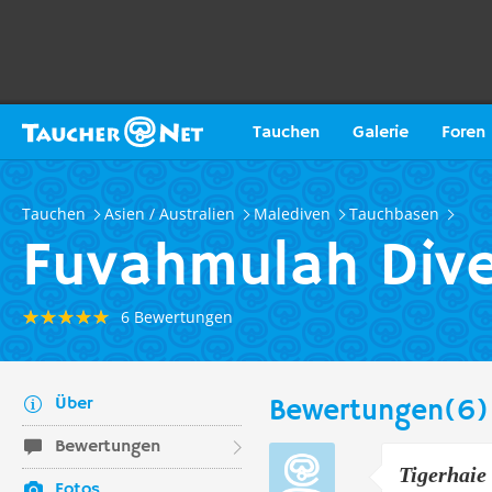
Tauchen
Galerie
Foren
Tauchen
Asien / Australien
Malediven
Tauchbasen
Fuvahmulah Dive
6 Bewertungen
Über
Bewertungen(6)
Bewertungen
Tigerhaie
Fotos