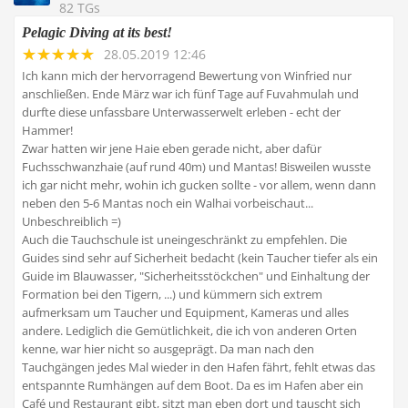
82 TGs
Pelagic Diving at its best!
28.05.2019 12:46
Ich kann mich der hervorragend Bewertung von Winfried nur
anschließen. Ende März war ich fünf Tage auf Fuvahmulah und
durfte diese unfassbare Unterwasserwelt erleben - echt der
Hammer!
Zwar hatten wir jene Haie eben gerade nicht, aber dafür
Fuchsschwanzhaie (auf rund 40m) und Mantas! Bisweilen wusste
ich gar nicht mehr, wohin ich gucken sollte - vor allem, wenn dann
neben den 5-6 Mantas noch ein Walhai vorbeischaut...
Unbeschreiblich =)
Auch die Tauchschule ist uneingeschränkt zu empfehlen. Die
Guides sind sehr auf Sicherheit bedacht (kein Taucher tiefer als ein
Guide im Blauwasser, "Sicherheitsstöckchen" und Einhaltung der
Formation bei den Tigern, ...) und kümmern sich extrem
aufmerksam um Taucher und Equipment, Kameras und alles
andere. Lediglich die Gemütlichkeit, die ich von anderen Orten
kenne, war hier nicht so ausgeprägt. Da man nach den
Tauchgängen jedes Mal wieder in den Hafen fährt, fehlt etwas das
entspannte Rumhängen auf dem Boot. Da es im Hafen aber ein
Café und Restaurant gibt, sitzt man eben dort und tauscht sich