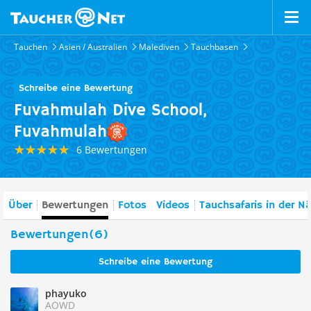
Tauchen
Asien / Australien
Malediven
Tauchbasen
Schreibe eine Bewertung
Fuvahmulah Dive School,
Fuvahmulah
6 Bewertungen
Über
Bewertungen
Fotos
Videos
Tauchsafaris in der N
Bewertungen(6)
Schreibe eine Bewertung
phayuko
AOWD