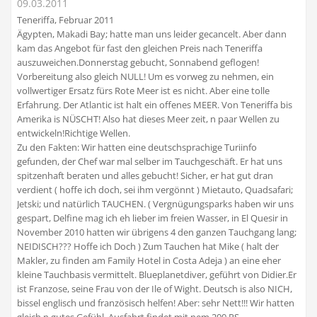
09.03.2011
Teneriffa, Februar 2011
Ägypten, Makadi Bay; hatte man uns leider gecancelt. Aber dann
kam das Angebot für fast den gleichen Preis nach Teneriffa
auszuweichen.Donnerstag gebucht, Sonnabend geflogen!
Vorbereitung also gleich NULL! Um es vorweg zu nehmen, ein
vollwertiger Ersatz fürs Rote Meer ist es nicht. Aber eine tolle
Erfahrung. Der Atlantic ist halt ein offenes MEER. Von Teneriffa bis
Amerika is NÜSCHT! Also hat dieses Meer zeit, n paar Wellen zu
entwickeln!Richtige Wellen.
Zu den Fakten: Wir hatten eine deutschsprachige Turiinfo
gefunden, der Chef war mal selber im Tauchgeschäft. Er hat uns
spitzenhaft beraten und alles gebucht! Sicher, er hat gut dran
verdient ( hoffe ich doch, sei ihm vergönnt ) Mietauto, Quadsafari;
Jetski; und natürlich TAUCHEN. ( Vergnügungsparks haben wir uns
gespart, Delfine mag ich eh lieber im freien Wasser, in El Quesir in
November 2010 hatten wir übrigens 4 den ganzen Tauchgang lang;
NEIDISCH??? Hoffe ich Doch ) Zum Tauchen hat Mike ( halt der
Makler, zu finden am Family Hotel in Costa Adeja ) an eine eher
kleine Tauchbasis vermittelt. Blueplanetdiver, geführt von Didier.Er
ist Franzose, seine Frau von der Ile of Wight. Deutsch is also NICH,
bissel englisch und französisch helfen! Aber: sehr Nett!!! Wir hatten