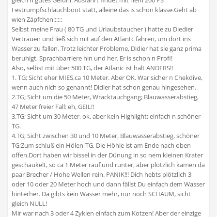
gleich n gutes Gefühl. Ausfahrt findet mit nem 200 PS
Festrumpfschlauchboot statt, alleine das is schon klasse.Geht ab
wien Zäpfchen::::::
Selbst meine Frau ( 80 TG und Urlaubstaucher ) hatte zu Diedier
Vertrauen und ließ sich mit auf den Atlantc fahren, um dort ins
Wasser zu fallen. Trotz leichter Probleme, Didier hat sie ganz prima
beruhigt, Sprachbarriere hin und her. Er is schon n Profi!
Also, selbst mit über 500 TG, der Atlanic ist halt ANDERS!!
1. TG; Sicht eher MIES,ca 10 Meter. Aber OK. War sicher n Chekdive,
wenn auch nich so genannt! Didier hat schon genau hingesehen.
2.TG; Sicht um die 50 Meter, Wracktauchgang; Blauwasserabstieg,
47 Meter freier Fall: eh, GEIL!!
3.TG; Sicht um 30 Meter, ok, aber kein Highlight; einfach n schöner
TG.
4.TG; Sicht zwischen 30 und 10 Meter, Blauwasserabstieg, schöner
TG;Zum schluß ein Hölen-TG, Die Höhle ist am Ende nach oben
offen.Dort haben wir bissel in der Dünung in so nem kleinen Krater
geschaukelt, so ca 1 Meter rauf und runter, aber plötzlich kamen da
paar Brecher / Hohe Wellen rein. PANIK!!! Dich hebts plötzlich 3
oder 10 oder 20 Meter hoch und dann fällst Du einfach dem Wasser
hinterher. Da gibts kein Wasser mehr, nur noch SCHAUM, sicht
gleich NULL!
Mir war nach 3 oder 4 Zyklen einfach zum Kotzen! Aber der einzige