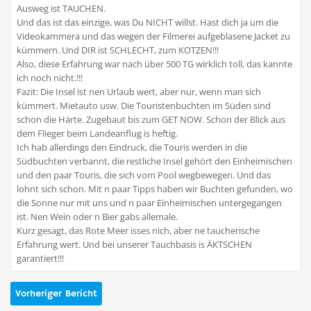
Ausweg ist TAUCHEN.
Und das ist das einzige, was Du NICHT willst. Hast dich ja um die
Videokammera und das wegen der Filmerei aufgeblasene Jacket zu
kümmern. Und DIR ist SCHLECHT, zum KOTZEN!!!
Also, diese Erfahrung war nach über 500 TG wirklich toll, das kannte
ich noch nicht.!!!
Fazit: Die Insel ist nen Urlaub wert, aber nur, wenn man sich
kümmert. Mietauto usw. Die Touristenbuchten im Süden sind
schon die Härte. Zugebaut bis zum GET NOW. Schon der Blick aus
dem Flieger beim Landeanflug is heftig.
Ich hab allerdings den Eindruck, die Touris werden in die
Südbuchten verbannt, die restliche Insel gehört den Einheimischen
und den paar Touris, die sich vom Pool wegbewegen. Und das
lohnt sich schon. Mit n paar Tipps haben wir Buchten gefunden, wo
die Sonne nur mit uns und n paar Einheimischen untergegangen
ist. Nen Wein oder n Bier gabs allemale.
Kurz gesagt, das Rote Meer isses nich, aber ne taucherische
Erfahrung wert. Und bei unserer Tauchbasis is ÄKTSCHEN
garantiert!!!
Vorheriger Bericht