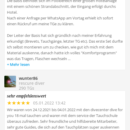
Die Basis befindet sich im Poolbereich einer großen Hotelanlage
mit einem schönen Strandabschnitt, der Eingang erfolgt durchs
Hotel.
Nach einer Anfrage per WhatsApp am Vortag erhielt ich sofort
einen Rückruf um meine TGe zu klären.
Der Leiter der Basis hat sich gründlich nach meiner Erfahrung
erkundigt (Brevets, Tauchgänge, letzter TG etc). Das erste Set durfte
ich selbst montieren um zu checken, wie gut ich mich mit dem
Material auskenne, danach hatte ich volles "Komfortprogramm"
was das Tragen, Flaschen wechseln ...
Mehr lesen
wunter86
rescure diver
290 TGs
sehr empfehlenswert
05.01.2022 13:42
Wir waren von 24.12.2021 bis 04.01.2022 mit den divecenter dive for
you 18 mal tauchen und waren mit dem service der Tauchschule
überaus zufrieden. Sehr freundliche und hilfsbereite Mitarbeiter,
sehr gute Guides, die sich auf den Tauchplätzen super auskennen