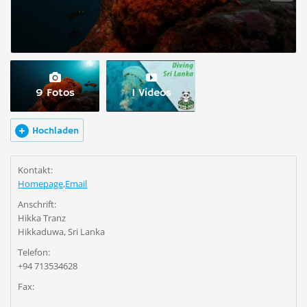
9 Fotos
1 Videos
Hochladen
Kontakt:
Homepage
,
Email
Anschrift:
Hikka Tranz
Hikkaduwa, Sri Lanka
Telefon:
+94 713534628
Fax: