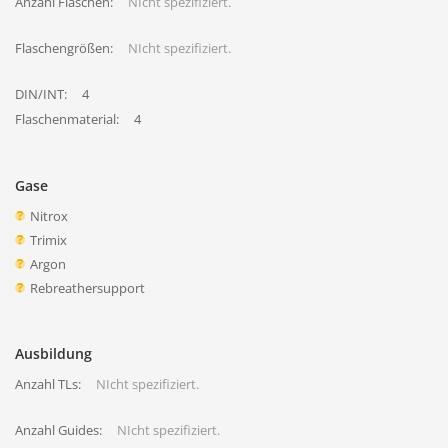
Anzahl Flaschen:
NIcht spezifiziert.
Flaschengrößen:
NIcht spezifiziert.
DIN/INT:
4
Flaschenmaterial:
4
Gase
Nitrox
Trimix
Argon
Rebreathersupport
Ausbildung
Anzahl TLs:
NIcht spezifiziert.
Anzahl Guides:
NIcht spezifiziert.