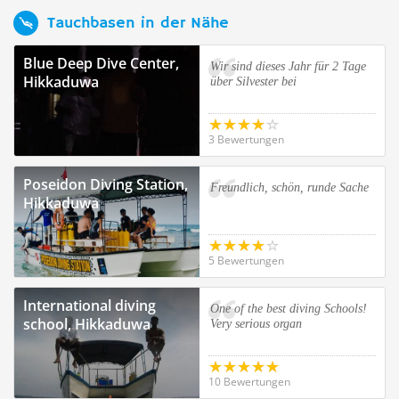
Tauchbasen in der Nähe
Blue Deep Dive Center,
Wir sind dieses Jahr für 2 Tage
Hikkaduwa
über Silvester bei
3 Bewertungen
Poseidon Diving Station,
Freundlich, schön, runde Sache
Hikkaduwa
5 Bewertungen
International diving
One of the best diving Schools!
school, Hikkaduwa
Very serious organ
10 Bewertungen