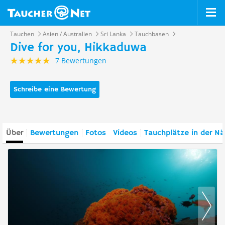
Tauchen
Asien / Australien
Sri Lanka
Tauchbasen
Dive for you, Hikkaduwa
7 Bewertungen
Schreibe eine Bewertung
Über
Bewertungen
Fotos
Videos
Tauchplätze in der N