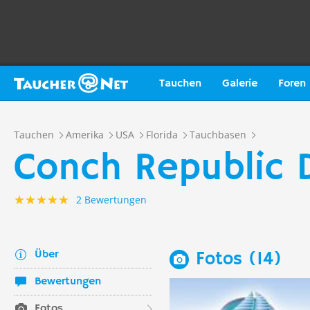
Tauchen
Galerie
Foren
Tauchen
Amerika
USA
Florida
Tauchbasen
Conch Republic D
2 Bewertungen
Über
Fotos (14)
Bewertungen
Fotos