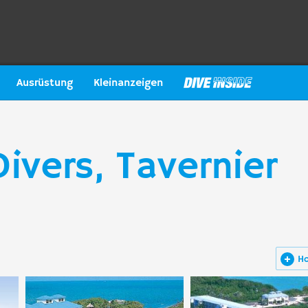
Ausrüstung
Kleinanzeigen
ivers, Tavernier
H