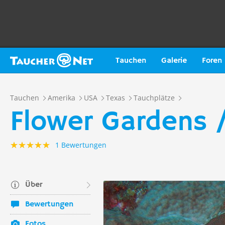
Tauchen
Galerie
Foren
Tauchen
Amerika
USA
Texas
Tauchplätze
Flower Gardens 
1 Bewertungen
Über
Bewertungen
Fotos