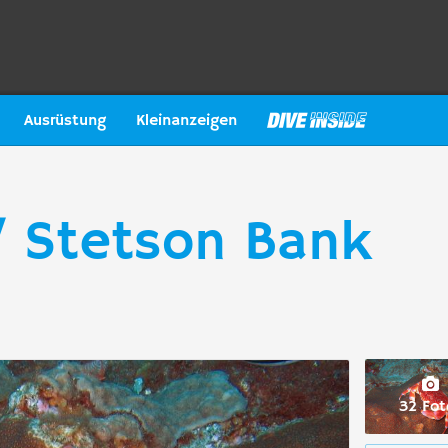
Ausrüstung
Kleinanzeigen
/ Stetson Bank
32 Fot