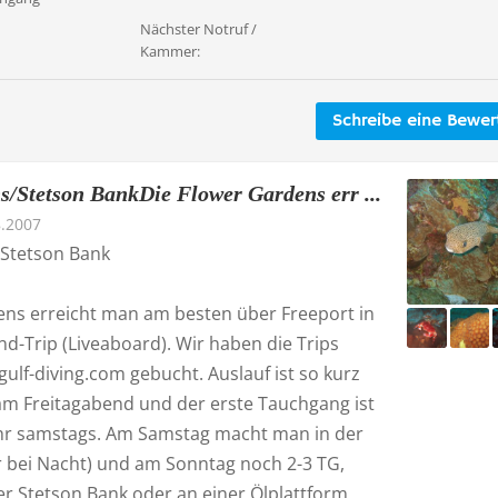
Nächster Notruf /
Kammer:
Schreibe eine Bewe
/Stetson BankDie Flower Gardens err ...
8.2007
Stetson Bank
ens erreicht man am besten über Freeport in
-Trip (Liveaboard). Wir haben die Trips
gulf-diving.com gebucht. Auslauf ist so kurz
am Freitagabend und der erste Tauchgang ist
hr samstags. Am Samstag macht man in der
r bei Nacht) und am Sonntag noch 2-3 TG,
er Stetson Bank oder an einer Ölplattform