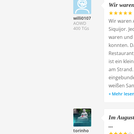
Wir waren
willi0107
Wir waren 
AOWD
400 TGs
Siquijor. J
waren und w
konnten. Da
Restaurant
ist ein kle
am Strand.
eingebunde
weißen Sand
Mehr lese
Im August
...
torinho