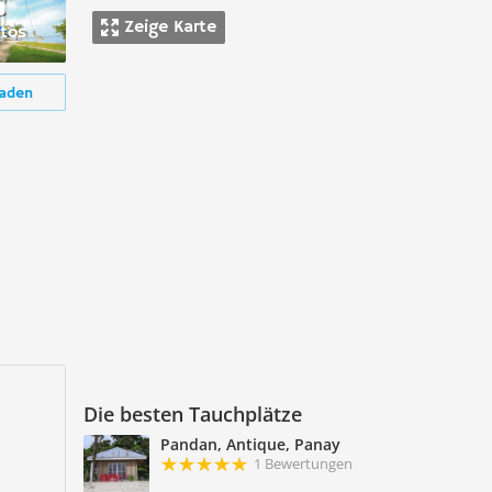
Zeige Karte
tos
aden
d
Die besten Tauchplätze
Pandan, Antique, Panay
1 Bewertungen