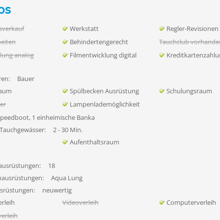
os
sverkauf
Werkstatt
Regler-Revisionen
eiten
Behindertengerecht
Tauchclub vorhande
lung analog
Filmentwicklung digital
Kreditkartenzahl
en:
Bauer
raum
Spülbecken Ausrüstung
Schulungsraum
her
Lampenlademöglichkeit
Speedboot, 1 einheimische Banka
 Tauchgewässer:
2 - 30 Min.
Aufenthaltsraum
ausrüstungen:
18
hausrüstungen:
Aqua Lung
usrüstungen:
neuwertig
rleih
Videoverleih
Computerverleih
erleih