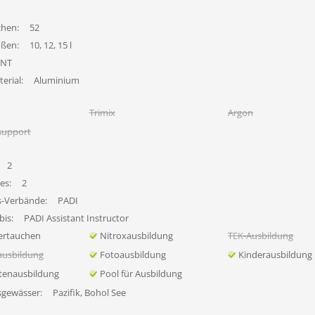
chen:
52
ößen:
10, 12, 15 l
INT
erial:
Aluminium
Trimix
Argon
support
2
es:
2
s-Verbände:
PADI
bis:
PADI Assistant Instructor
ertauchen
Nitroxausbildung
TEK-Ausbildung
ausbildung
Fotoausbildung
Kinderausbildung
tenausbildung
Pool für Ausbildung
sgewässer:
Pazifik, Bohol See