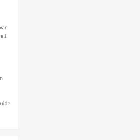
war
eit
n
in
Guide