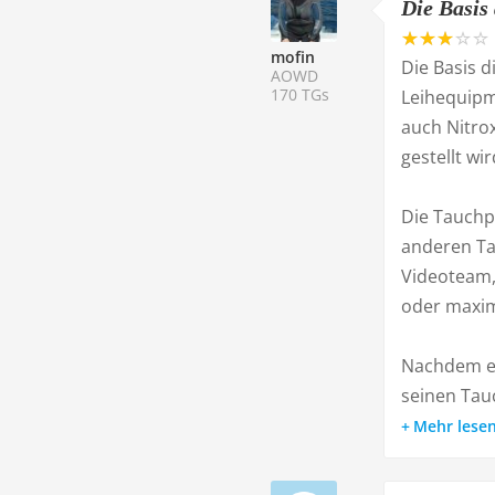
Die Basis 
mofin
Die Basis d
AOWD
170 TGs
Leihequipm
auch Nitro
gestellt wir
Die Tauchpl
anderen Ta
Videoteam,
oder maxim
Nachdem ei
seinen Tauc
Mehr lese