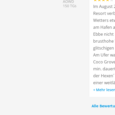
AOWD
150 TGs
Im August 
Resort ver
Wetters et
am Hafen a
Ebbe nicht
brusthohe 
glitschigen
Am Ufer wa
Coco Grove 
min. dauert
der Hexen´ 
einer weitlä
Mehr lese
Alle Bewert