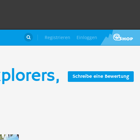
Registrieren
Einloggen

plorers,
Schreibe eine Bewertung