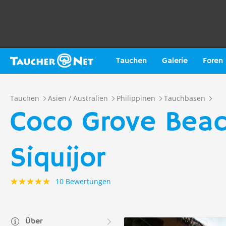
Tauchen
Galerie
Foren
Tauchen
Asien / Australien
Philippinen
Tauchbasen
Coco Grove Beach
Siquijor
10 Bewertungen
Über