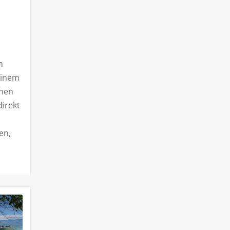
n
einem
chen
direkt
en,