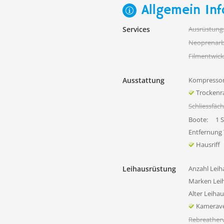
Allgemein Inf
Services
Ausrüstung
Neoprenarb
Filmentwick
Ausstattung
Kompressor
Trocken
Schliessfäc
Boote:
1 
Entfernung
Hausriff
Leihausrüstung
Anzahl Leih
Marken Lei
Alter Leiha
Kamerave
Rebreatherv