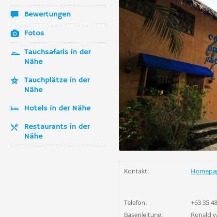
Bewertungen
Fotos
Tauchsafaris in der
Nähe
Tauchplätze in der
Nähe
Hotels in der Nähe
Restaurants in der
Nähe
Kontakt:
Homepa
Telefon:
+63 35 4
Basenleitung:
Ronald v