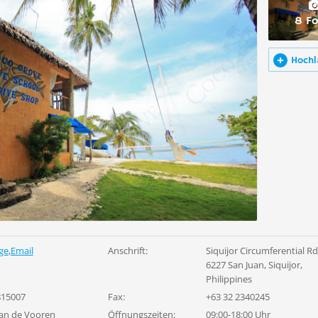
8 Fo
Hochl
ge
,
Email
Anschrift:
Siquijor Circumferential R
6227 San Juan, Siquijor,
Philippines
815007
Fax:
+63 32 2340245
an de Vooren
Öffnungszeiten:
09:00-18:00 Uhr