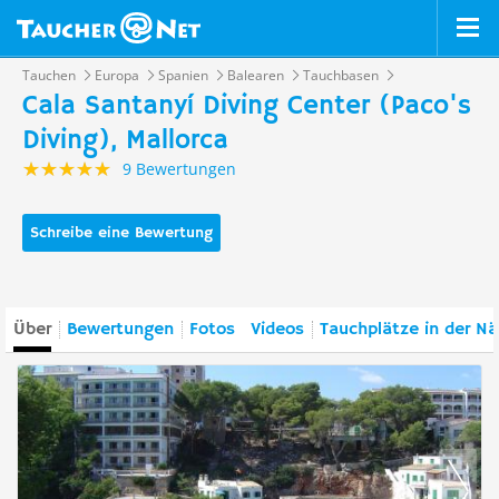
Tauchen
Europa
Spanien
Balearen
Tauchbasen
Cala Santanyí Diving Center (Paco's
Diving), Mallorca
9 Bewertungen
Schreibe eine Bewertung
Über
Bewertungen
Fotos
Videos
Tauchplätze in der N