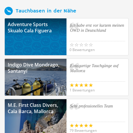
Tauchbasen in der Nähe
Adventure Sports
Ich habe erst vor kurzem meinen
Skualo Cala Figuera
OWD in Deutschland
0 Bewertungen
Indigo Dive Mondrago,
Einzigartige Tauchgänge auf
Santanyí
Mallorca
1 Bewertungen
M.E. First Class Divers,
Sehr professionelles Team
Cala Barca, Mallorca
79 Bewertungen