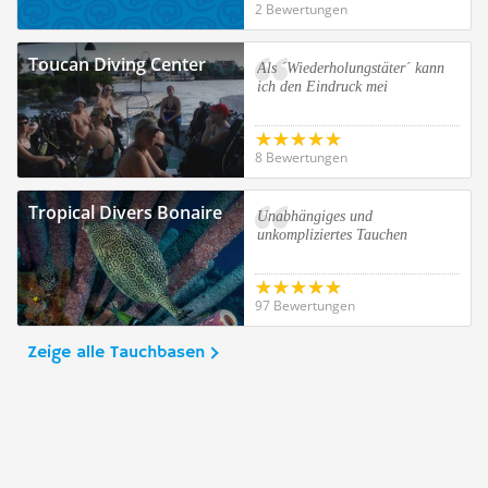
2 Bewertungen
Toucan Diving Center
Als ´Wiederholungstäter´ kann
ich den Eindruck mei
8 Bewertungen
Tropical Divers Bonaire
Unabhängiges und
unkompliziertes Tauchen
97 Bewertungen
Zeige alle Tauchbasen