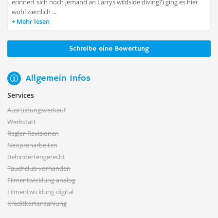
erinnert sich noch jemand an Larrys wildside diving?) ging es hier
wohl ziemlich ...
Mehr lesen
Schreibe eine Bewertung
Allgemein Infos
Services
Ausrüstungsverkauf
Werkstatt
Regler-Revisionen
Neoprenarbeiten
Behindertengerecht
Tauchclub vorhanden
Filmentwicklung analog
Filmentwicklung digital
Kreditkartenzahlung