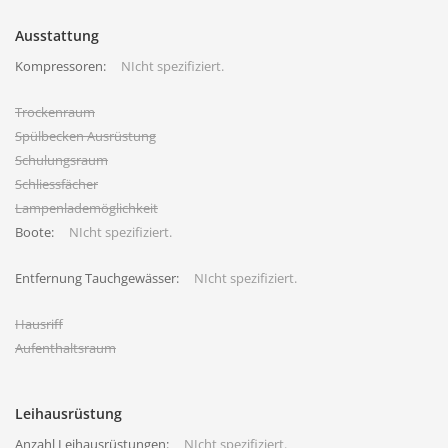
Ausstattung
Kompressoren:
NIcht spezifiziert.
Trockenraum
Spülbecken Ausrüstung
Schulungsraum
Schliessfächer
Lampenlademöglichkeit
Boote:
NIcht spezifiziert.
Entfernung Tauchgewässer:
NIcht spezifiziert.
Hausriff
Aufenthaltsraum
Leihausrüstung
Anzahl Leihausrüstungen:
NIcht spezifiziert.