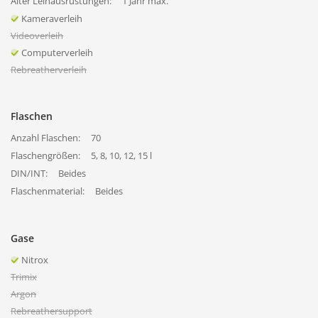
Alter Leihausrüstungen:
1 Jahr max.
Kameraverleih
Videoverleih
Computerverleih
Rebreatherverleih
Flaschen
Anzahl Flaschen:
70
Flaschengrößen:
5, 8, 10, 12, 15 l
DIN/INT:
Beides
Flaschenmaterial:
Beides
Gase
Nitrox
Trimix
Argon
Rebreathersupport