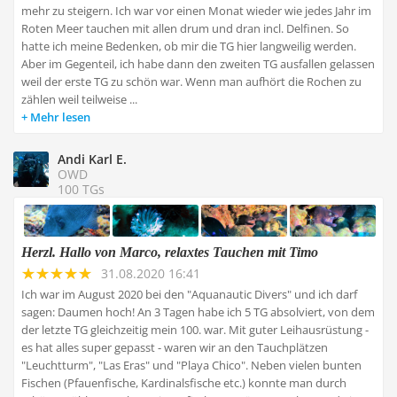
mehr zu steigern. Ich war vor einen Monat wieder wie jedes Jahr im
Roten Meer tauchen mit allen drum und dran incl. Delfinen. So
hatte ich meine Bedenken, ob mir die TG hier langweilig werden.
Aber im Gegenteil, ich habe dann den zweiten TG ausfallen gelassen
weil der erste TG zu schön war. Wenn man aufhört die Rochen zu
zählen weil teilweise ...
Mehr lesen
Andi Karl E.
OWD
100 TGs
Herzl. Hallo von Marco, relaxtes Tauchen mit Timo
31.08.2020 16:41
Ich war im August 2020 bei den "Aquanautic Divers" und ich darf
sagen: Daumen hoch! An 3 Tagen habe ich 5 TG absolviert, von dem
der letzte TG gleichzeitig mein 100. war. Mit guter Leihausrüstung -
es hat alles super gepasst - waren wir an den Tauchplätzen
"Leuchtturm", "Las Eras" und "Playa Chico". Neben vielen bunten
Fischen (Pfauenfische, Kardinalsfische etc.) konnte man durch