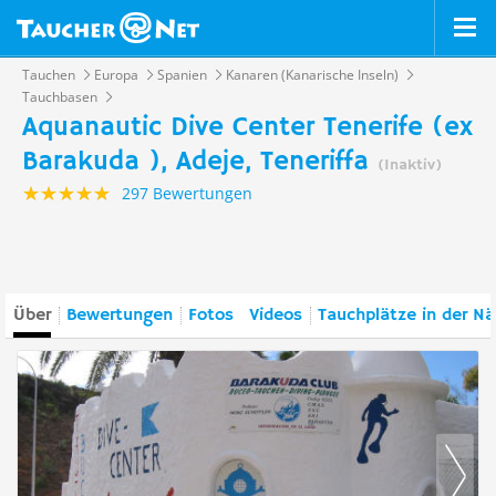
Tauchen
Europa
Spanien
Kanaren (Kanarische Inseln)
Tauchbasen
Aquanautic Dive Center Tenerife (ex
Barakuda ), Adeje, Teneriffa
(Inaktiv)
297 Bewertungen
Über
Bewertungen
Fotos
Videos
Tauchplätze in der N