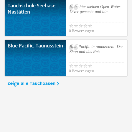
Tauchschule Seehase
Habe hier meinen Open-Water-
Nastätten
Diver gemacht und bin
0 Bewertungen
Blue Pacific, Taunusstein
Blue Pacific in taunusstein. Der
Shop und das Reis
0 Bewertungen
Zeige alle Tauchbasen