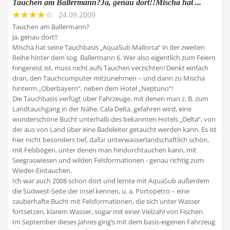
Tauchen am Ballermann?Ja, genau dort!!Mischa hat ...
24.09.2009
Tauchen am Ballermann?
Ja, genau dort!!
Mischa hat seine Tauchbasis „AquaSub Mallorca“ in der zweiten
Reihe hinter dem sog. Ballermann 6. Wer also eigentlich zum Feiern
hingereist ist, muss nicht aufs Tauchen verzichten! Denkt einfach
dran, den Tauchcomputer mitzunehmen – und dann zu Mischa
hinterm „Oberbayern“, neben dem Hotel „Neptuno“!
Die Tauchbasis verfügt über Fahrzeuge, mit denen man z. B. zum
Landtauchgang in der Nähe, Cala Delta, gefahren wird, eine
wunderschöne Bucht unterhalb des bekannten Hotels „Delta“, von
der aus von Land über eine Badeleiter getaucht werden kann. Es ist
hier nicht besonders tief, dafür unterwasserlandschaftlich schön,
mit Felsbögen, unter denen man hindurchtauchen kann, mit
Seegraswiesen und wilden Felsformationen - genau richtig zum
Wieder-Eintauchen.
Ich war auch 2008 schon dort und lernte mit AquaSub außerdem
die Südwest-Seite der Insel kennen, u. a. Portopetro – eine
zauberhafte Bucht mit Felsformationen, die sich unter Wasser
fortsetzen, klarem Wasser, sogar mit einer Vielzahl von Fischen.
Im September dieses Jahres ging’s mit dem basis-eigenen Fahrzeug