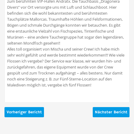
zum berühmten VIP-Hafen Andratx. Die Tauchbasis „Dragonera
Divers“ vor Ort versorgte uns mit Luft und Schlauchboot. Hier
befinden sich die wohl bekanntesten und berühmtesten
Tauchplätze Mallorcas. Traumhafte Höhlen und Felsformationen,
Bögen und schmale Durchgänge konnten wir betauchen. Es gibt
eine erstaunliche Vielzahl von Fischspezies, Tintenfische und
Muränen – eine andere Tauchergruppe hat sogar den legendären,
seltenen Mondfisch gesehen!!
Alles toll organisiert von Mischa und seiner Crew! Ich habe mich
sehr wohl gefühlt und werde bestimmt wiederkommen!!! Wie viele
Flossen ich vergebe? Der Service war klasse, wir wurden hin- und
zurückgefahren, das eigene Equipment wurde von der Crew
gespült und zum Trocknen aufgehängt – alles bestens. Nur damit
noch eine Steigerung z. B. zur Fünf-Sterne-Location auf den
Malediven möglich ist, vergebe ich fünf Flossen!
Vorheriger Bericht
Nächster Bericht