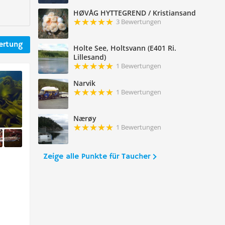
HØVÅG HYTTEGREND / Kristiansand
3 Bewertungen
ertung
Holte See, Holtsvann (E401 Ri.
Lillesand)
1 Bewertungen
Narvik
1 Bewertungen
Nærøy
1 Bewertungen
Zeige alle Punkte für Taucher