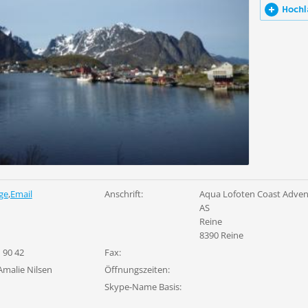
Hochl
ge
,
Email
Anschrift:
Aqua Lofoten Coast Adven
AS
Reine
8390 Reine
 90 42
Fax:
Amalie Nilsen
Öffnungszeiten:
Skype-Name Basis: