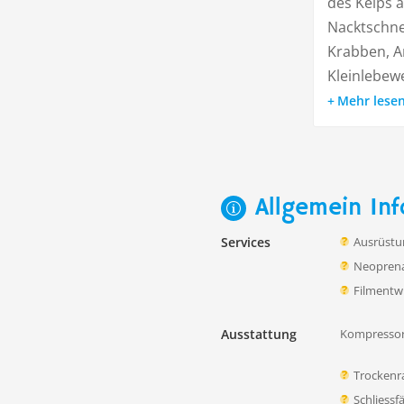
des Kelps 
Nacktschne
Krabben, 
Kleinlebewe
Mehr lese
Allgemein Inf
Services
Ausrüstu
Neoprena
Filmentw
Ausstattung
Kompressor
Trocken
Schliessf