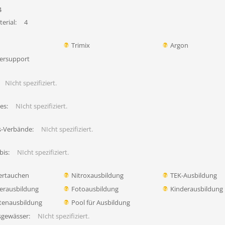
4
erial:
4
Trimix
Argon
ersupport
NIcht spezifiziert.
es:
NIcht spezifiziert.
s-Verbände:
NIcht spezifiziert.
bis:
NIcht spezifiziert.
ertauchen
Nitroxausbildung
TEK-Ausbildung
erausbildung
Fotoausbildung
Kinderausbildung
tenausbildung
Pool für Ausbildung
sgewässer:
NIcht spezifiziert.