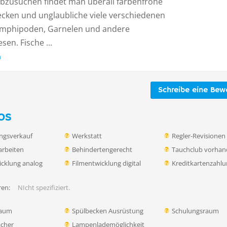
abzusuchen findet man überall farbenfrohe
cken und unglaubliche viele verschiedenen
Amphipoden, Garnelen und andere
sen. Fische ...
n
Schreibe eine Bew
os
ngsverkauf
Werkstatt
Regler-Revisionen
rbeiten
Behindertengerecht
Tauchclub vorha
icklung analog
Filmentwicklung digital
Kreditkartenzahl
en:
NIcht spezifiziert.
raum
Spülbecken Ausrüstung
Schulungsraum
ächer
Lampenlademöglichkeit