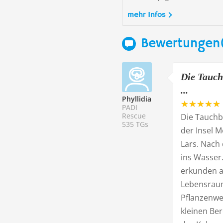
mehr Infos
Bewertungen(
Die Tauch
...
Phyllidia
PADI
Rescue
Die Tauchba
535 TGs
der Insel 
Lars. Nach 
ins Wasser.
erkunden au
Lebensraum 
Pflanzenwel
kleinen Be