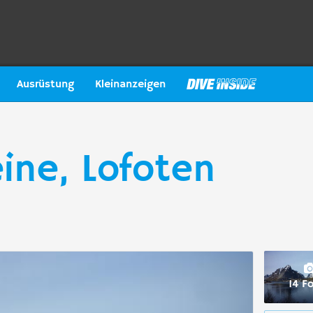
Ausrüstung
Kleinanzeigen
ine, Lofoten
14 F