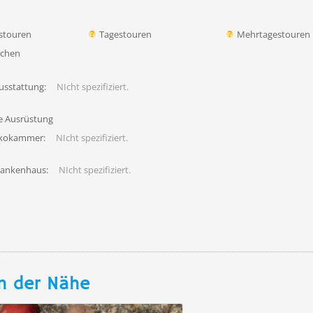
stouren
Tagestouren
Mehrtagestouren
uchen
usstattung:
NIcht spezifiziert.
fe Ausrüstung
ekokammer:
NIcht spezifiziert.
rankenhaus:
NIcht spezifiziert.
n der Nähe