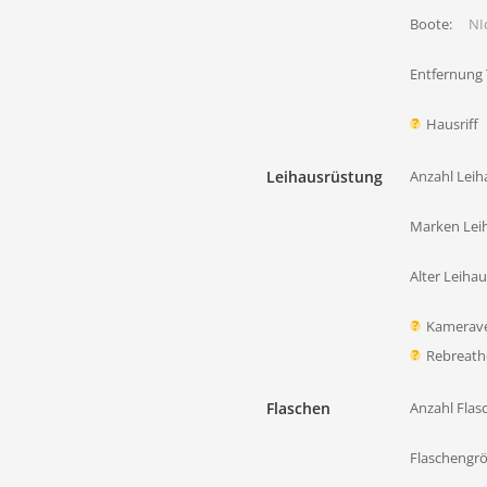
Boote:
NIc
Entfernung
Hausriff
Leihausrüstung
Anzahl Leih
Marken Lei
Alter Leiha
Kamerave
Rebreath
Flaschen
Anzahl Flas
Flaschengr