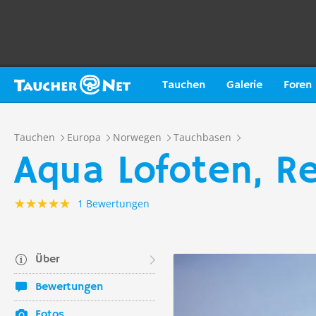
Tauchen
Galerie
Foren
Tauchen
Europa
Norwegen
Tauchbasen
Aqua Lofoten, Re
1 Bewertungen
Über
Bewertungen
Fotos