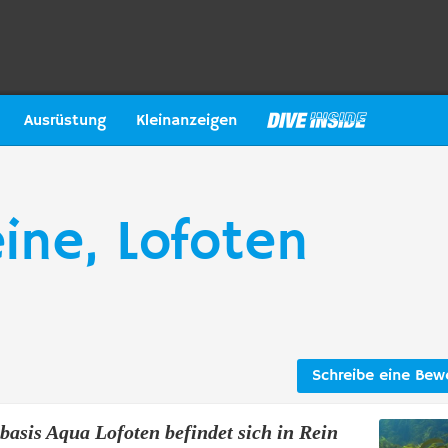
Ausrüstung
Kleinanzeigen
ine, Lofoten
Schreibe eine Bew
basis Aqua Lofoten befindet sich in Rein