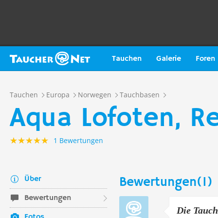
Tauchen
Galerie
Foren
Tauchen
Europa
Norwegen
Tauchbasen
Aqua Lofoten, Re
1 Bewertungen
Über
Bewertungen(1)
Bewertungen
Die Tauch
Fotos