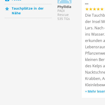
...
Phyllidia
Tauchplätze in der
PADI
Nähe
Rescue
Die Tauchba
535 TGs
der Insel 
Lars. Nach 
ins Wasser.
erkunden au
Lebensraum 
Pflanzenwel
kleinen Be
des Kelps 
Nacktschne
Krabben, 
Kleinlebewe
Mehr lese