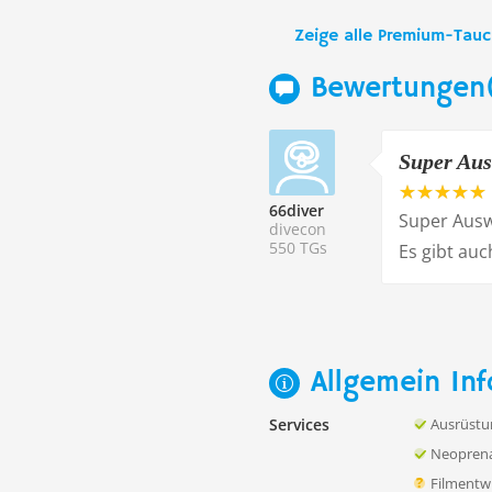
Zeige alle Premium-Tau
Bewertungen(
Super Ausw
66diver
Super Ausw
divecon
550 TGs
Es gibt au
Allgemein Inf
Services
Ausrüstu
Neoprena
Filmentw