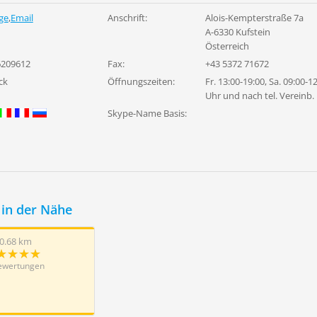
ge
,
Email
Anschrift:
Alois-Kempterstraße 7a
A-6330 Kufstein
Österreich
6209612
Fax:
+43 5372 71672
ck
Öffnungszeiten:
Fr. 13:00-19:00, Sa. 09:00-1
Uhr und nach tel. Vereinb.
Skype-Name Basis:
in der Nähe
0.68 km
ewertungen