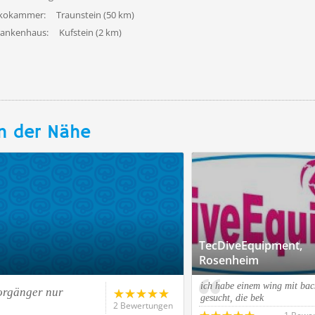
ekokammer:
Traunstein (50 km)
rankenhaus:
Kufstein (2 km)
n der Nähe
TecDiveEquipment,
Rosenheim
ich habe einem wing mit bac
orgänger nur
gesucht, die bek
2 Bewertungen