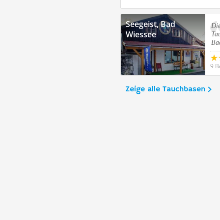
Seegeist, Bad
Di
Wiessee
Tau
Ba
9 B
Zeige alle Tauchbasen