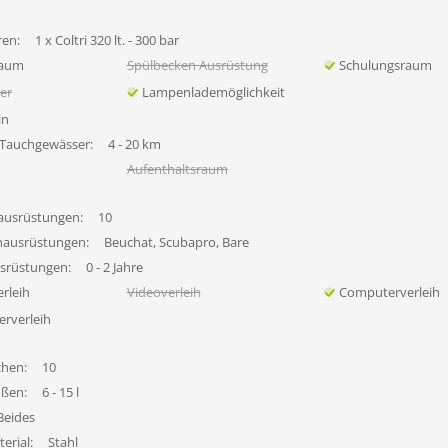
en:
1 x Coltri 320 lt. - 300 bar
raum
Spülbecken Ausrüstung
Schulungsraum
her
Lampenlademöglichkeit
in
 Tauchgewässer:
4 - 20 km
Aufenthaltsraum
ausrüstungen:
10
hausrüstungen:
Beuchat, Scubapro, Bare
usrüstungen:
0 - 2 Jahre
rleih
Videoverleih
Computerverleih
erverleih
chen:
10
ößen:
6 - 15 l
Beides
erial:
Stahl