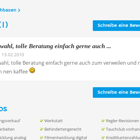
chbasen
1)
Schreibe eine Bew
ahl, tolle Beratung einfach gerne auch ...
13.02.2010
ahl, tolle Beratung einfach gerne auch zum verweilen und 
ch nen kaffee
Schreibe eine Bew
os
ngsverkauf
Werkstatt
Regler-Revisionen
rbeiten
Behindertengerecht
Tauchclub vorha
icklung analog
Filmentwicklung digital
Kreditkartenzahl