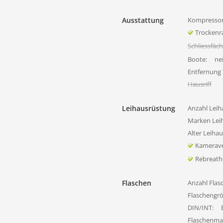
Ausstattung
Kompressor
Trocken
Schliessfäc
Boote:
ne
Entfernung
Hausriff
Leihausrüstung
Anzahl Leih
Marken Lei
Alter Leiha
Kamerave
Rebreath
Flaschen
Anzahl Flas
Flaschengr
DIN/INT:
Flaschenmat