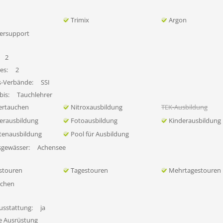
Trimix
Argon
ersupport
2
es:
2
s-Verbände:
SSI
bis:
Tauchlehrer
ertauchen
Nitroxausbildung
TEK-Ausbildung
erausbildung
Fotoausbildung
Kinderausbildung
tenausbildung
Pool für Ausbildung
sgewässer:
Achensee
stouren
Tagestouren
Mehrtagestouren
uchen
usstattung:
ja
fe Ausrüstung