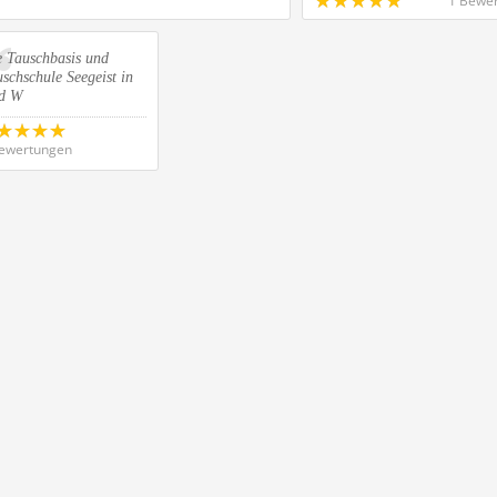
1 Bewe
e Tauschbasis und
schschule Seegeist in
d W
ewertungen