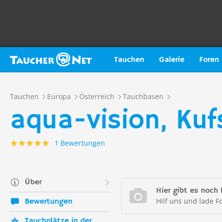
Tauchen
Galerie
Foren
Tauchen
Europa
Österreich
Tauchbasen
aqua-vision, Kuf
1 Bewertungen
Über
Hier gibt es noch 
Hilf uns und lade F
Bewertungen
Tauchplätze in der