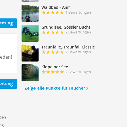
Waldbad - Anif
1 Bewertungen
ertung
Grundlsee, Gössler Bucht
2 Bewertungen
Traunfälle, Traunfall Classic
2 Bewertungen
reden!
Klopeiner See
2 Bewertungen
ertung
Zeige alle Punkte für Taucher
nden
ung