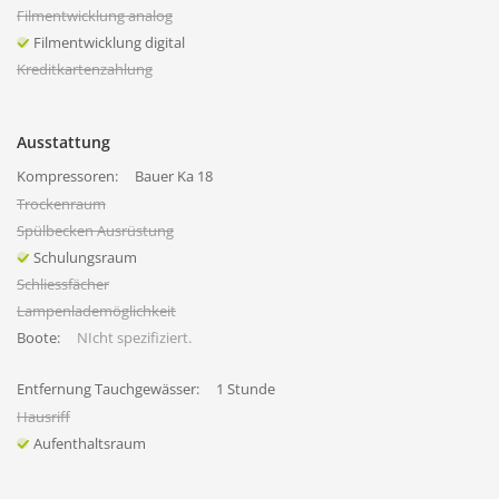
Filmentwicklung analog
Filmentwicklung digital
Kreditkartenzahlung
Ausstattung
Kompressoren:
Bauer Ka 18
Trockenraum
Spülbecken Ausrüstung
Schulungsraum
Schliessfächer
Lampenlademöglichkeit
Boote:
NIcht spezifiziert.
Entfernung Tauchgewässer:
1 Stunde
Hausriff
Aufenthaltsraum