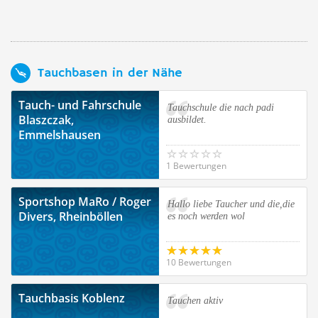
Tauchbasen in der Nähe
Tauch- und Fahrschule
Tauchschule die nach padi
Blaszczak,
ausbildet.
Emmelshausen
1 Bewertungen
Sportshop MaRo / Roger
Hallo liebe Taucher und die,die
Divers, Rheinböllen
es noch werden wol
10 Bewertungen
Tauchbasis Koblenz
Tauchen aktiv