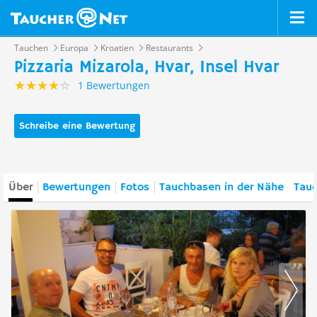
Tauchen
Europa
Kroatien
Restaurants
Pizzaria Mizarola, Hvar, Insel Hvar
1 Bewertungen
Schreibe eine Bewertung
Über
Bewertungen
Fotos
Tauchbasen in der Nähe
Tauc