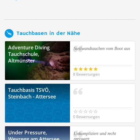
Tauchbasen in der Nähe
Adventure Diving
Steilwandtauchen vom Boot aus
Tauchschule,
Altmünster
8 Bewertungen
Tauchbasis TSVÖ,
Steinbach - Attersee
0 Bewertungen
Under Pressure,
Unkompliziert und recht
Weyregg am Attersee
preiswert