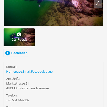
20 Fotos
Hochladen
Kontakt:
Homepage
,
Email
,
Facebook page
Anschrift:
Marktstrasse 21
4813 Altmünster am Traunsee
Telefon:
+43 664 4449339