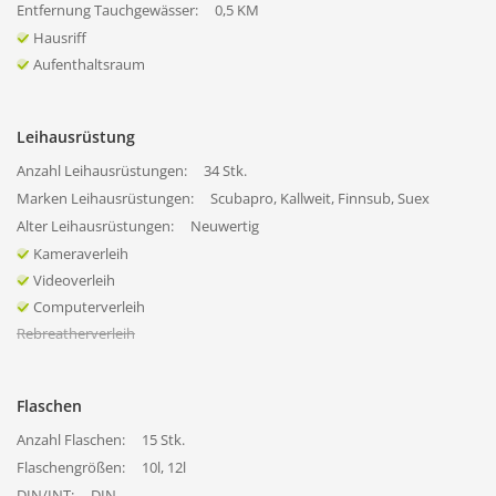
Entfernung Tauchgewässer:
0,5 KM
Hausriff
Aufenthaltsraum
Leihausrüstung
Anzahl Leihausrüstungen:
34 Stk.
Marken Leihausrüstungen:
Scubapro, Kallweit, Finnsub, Suex
Alter Leihausrüstungen:
Neuwertig
Kameraverleih
Videoverleih
Computerverleih
Rebreatherverleih
Flaschen
Anzahl Flaschen:
15 Stk.
Flaschengrößen:
10l, 12l
DIN/INT:
DIN