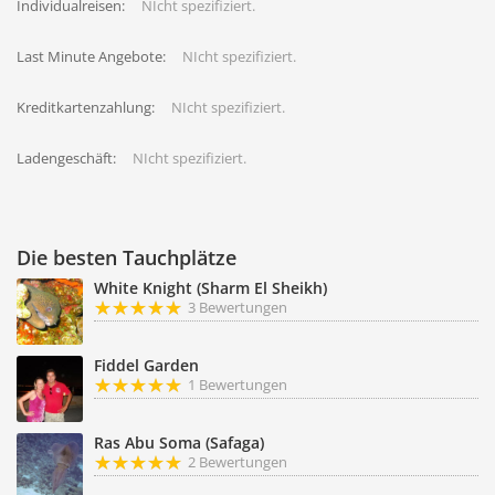
Individualreisen:
NIcht spezifiziert.
Last Minute Angebote:
NIcht spezifiziert.
Kreditkartenzahlung:
NIcht spezifiziert.
Ladengeschäft:
NIcht spezifiziert.
Die besten Tauchplätze
White Knight (Sharm El Sheikh)
3 Bewertungen
Fiddel Garden
1 Bewertungen
Ras Abu Soma (Safaga)
2 Bewertungen