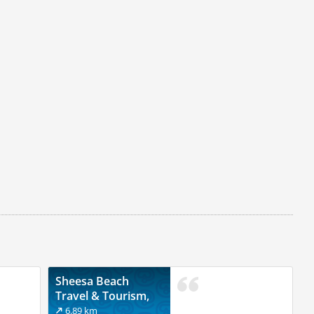
Sheesa Beach
Travel & Tourism,
Dibba
6.89 km