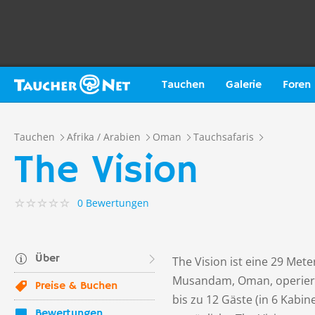
Tauchen
Galerie
Foren
Tauchen
Afrika / Arabien
Oman
Tauchsafaris
The Vision
0 Bewertungen
Über
The Vision ist eine 29 Met
Musandam, Oman, operiert. 
Preise & Buchen
bis zu 12 Gäste (in 6 Kabi
Bewertungen