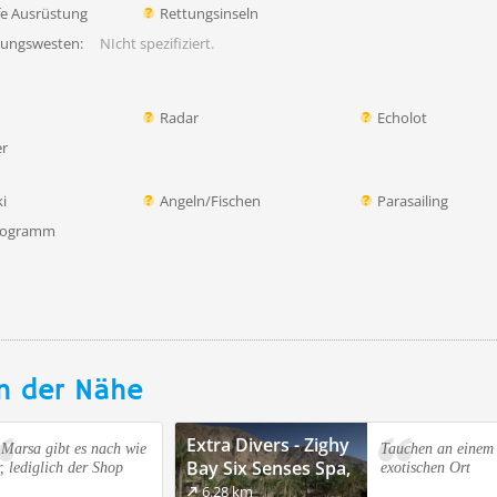
lfe Ausrüstung
Rettungsinseln
tungswesten:
NIcht spezifiziert.
Radar
Echolot
er
i
Angeln/Fischen
Parasailing
rogramm
n der Nähe
Extra Divers - Zighy
 Marsa gibt es nach wie
Tauchen an einem
Bay Six Senses Spa,
r, lediglich der Shop
exotischen Ort
Musandam
6.28 km