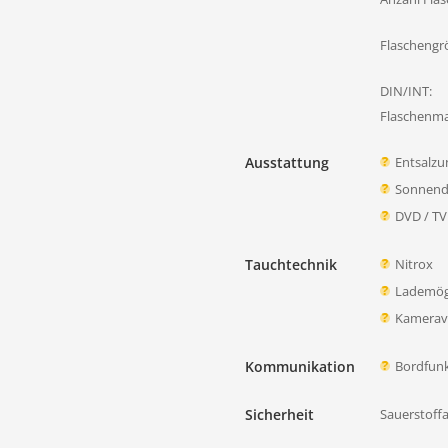
Flaschengr
DIN/INT:
Flaschenmat
Ausstattung
Entsalzu
Sonnend
DVD / TV
Tauchtechnik
Nitrox
Lademögl
Kamerave
Kommunikation
Bordfun
Sicherheit
Sauerstoff