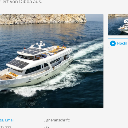
riert von Dibba aus.
1 Fo
Hochl
ge
,
Email
Eigneranschrift:
313 332
Fax: