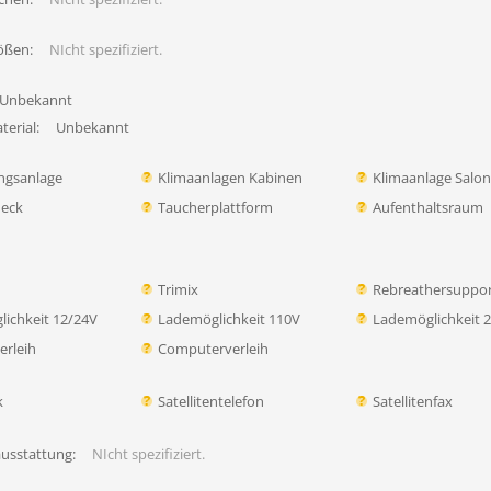
ößen:
NIcht spezifiziert.
Unbekannt
erial:
Unbekannt
ngsanlage
Klimaanlagen Kabinen
Klimaanlage Salo
eck
Taucherplattform
Aufenthaltsraum
Trimix
Rebreathersuppo
ichkeit 12/24V
Lademöglichkeit 110V
Lademöglichkeit 
rleih
Computerverleih
k
Satellitentelefon
Satellitenfax
ausstattung:
NIcht spezifiziert.