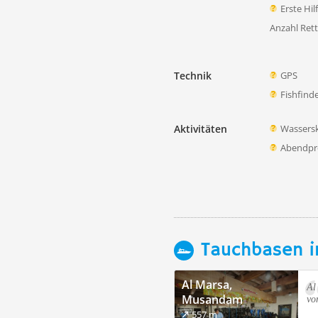
Erste Hi
Anzahl Ret
Technik
GPS
Fishfind
Aktivitäten
Wassersk
Abendp
Tauchbasen i
Al Marsa,
Al
Musandam
vo
557 m