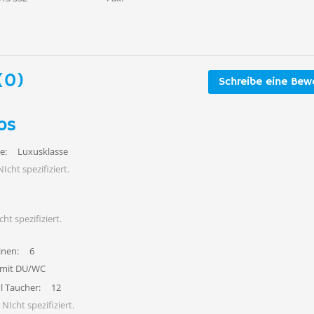
(0)
Schreibe eine Bew
os
e:
Luxusklasse
NIcht spezifiziert.
cht spezifiziert.
inen:
6
 mit DU/WC
l Taucher:
12
NIcht spezifiziert.