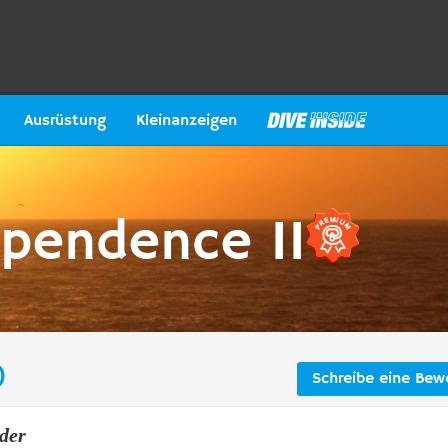
Ausrüstung
Kleinanzeigen
pendence II
)
Schreibe eine Bew
der