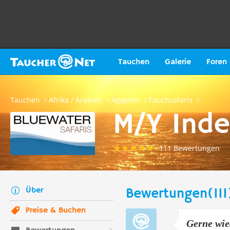
Tauchen
Galerie
Foren
Tauchen
Afrika / Arabien
Ägypten
Tauchsafaris
M/Y Inde
111 Bewertungen
Über
Bewertungen(111
Preise & Buchen
Gerne wie