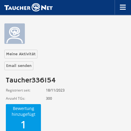
Meine Aktivität
Email senden
Taucher336154
Registriert seit
18/11/2023
Anzahl TGs
300
Bewertung
hinzugefügt
1