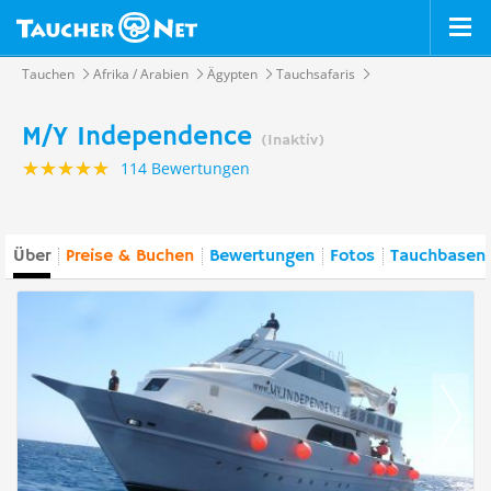
Tauchen
Afrika / Arabien
Ägypten
Tauchsafaris
M/Y Independence
(Inaktiv)
114 Bewertungen
Über
Preise & Buchen
Bewertungen
Fotos
Tauchbasen 