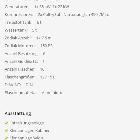
Generatoren:
1x 38 kW, 1x 22 kW
Kompressoren:
2x ColtrySub, Nitroxtauglich 450 l/Min.
Treibstofftank:
6 t
Wassertank:
5 t
Zodiak Anzahl:
1x 7,5 m
Zodiak Motoren:
150 PS
Anzahl Besatzung:
6
Anzahl Guides/TL:
1
Anzahl Flaschen:
16
Flaschengrößen:
12 / 15 L
DIN/INT:
DIN
Flaschenmaterial:
Aluminium
Ausstattung
Entsalzungsanlage
Klimaanlagen Kabinen
Klimaanlage Salon