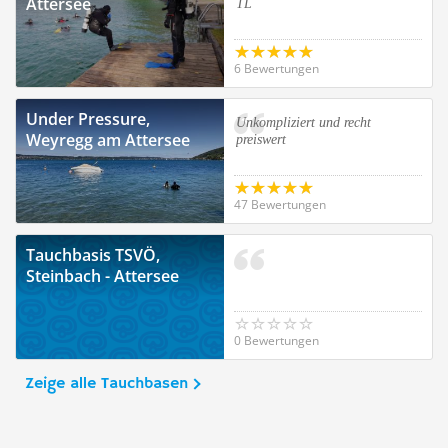
Attersee
TL
6 Bewertungen
Under Pressure,
Unkompliziert und recht
Weyregg am Attersee
preiswert
47 Bewertungen
Tauchbasis TSVÖ,
Steinbach - Attersee
0 Bewertungen
Zeige alle Tauchbasen