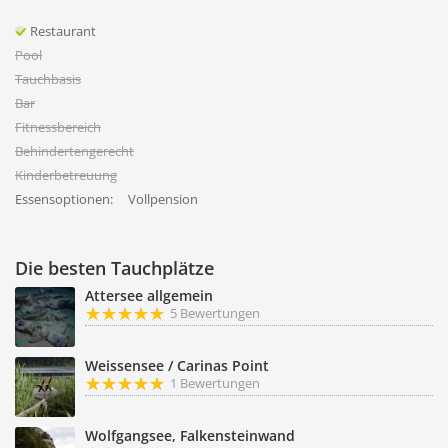
Restaurant
Pool
Tauchbasis
Bar
Fitnessbereich
Behindertengerecht
Kinderbetreuung
Essensoptionen:
Vollpension
Die besten Tauchplätze
Attersee allgemein
5 Bewertungen
Weissensee / Carinas Point
1 Bewertungen
Wolfgangsee, Falkensteinwand