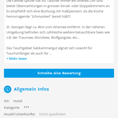
Die Familie Spitzer hat für Taucher immer ein offenes Ohr und
bietet Übernachtungen in grossen Einzel- oder Doppelzimmern an.
Es empfiehlt sich eine Buchung mit Halbpension, da die Küche
hervorragende ´Schmankerl´ bereit hält!!!
St. Georgen liegt ca. 4km vom Attersee entfernt. In der näheren
Umgebung befinden sich zahlreiche weitere betauchbare Seen wie
z.B. der Traunsee, Mondsee, Wolfgangsee, etc...
Das Tauchgebiet Salzkammergut eignet sich sowohl für
Tauchanfänger als auch für ...
Mehr lesen
Schreibe eine Bewertung
Allgemein Infos
Art:
Hotel
Kategorie:
***
Anzahl Unterkünfte:
NIcht spezifiziert.