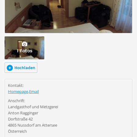
1 Fotos
Hochladen
Kontakt:
Homepage
,
Email
Anschrift:
Landgasthof und Metzgerei
Anton Ragginger
Dorfstraße 42
4865 Nussdorf am Attersee
Österreich