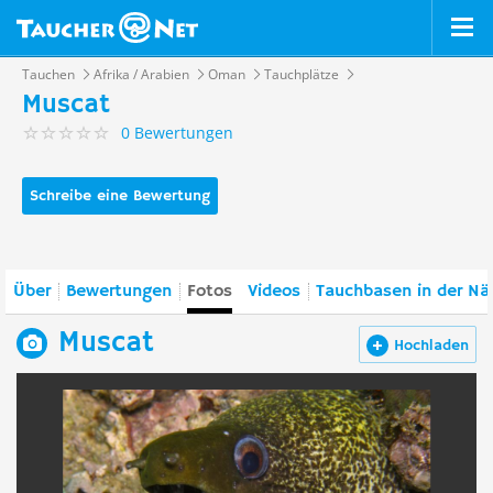
Tauchen
Afrika / Arabien
Oman
Tauchplätze
Muscat
0 Bewertungen
Schreibe eine Bewertung
Über
Bewertungen
Fotos
Videos
Tauchbasen in der Nä
Muscat
Hochladen