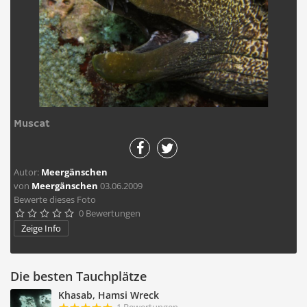
Muscat
Autor:
Meergänschen
von
Meergänschen
03.06.2009
Bewerte dieses Foto
0 Bewertungen





Zeige Info
Die besten Tauchplätze
Khasab, Hamsi Wreck