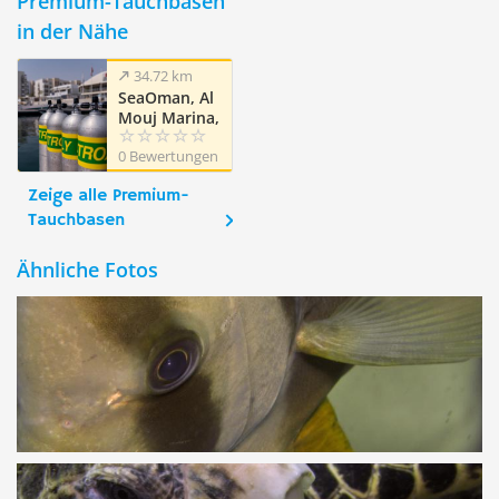
Premium-Tauchbasen
in der Nähe
34.72 km
SeaOman, Al
Mouj Marina,
Muscat
0 Bewertungen
Zeige alle Premium-
Tauchbasen
Ähnliche Fotos