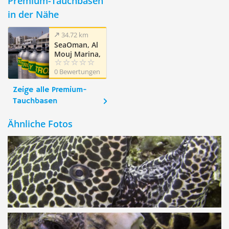
Premium-Tauchbasen
in der Nähe
34.72 km
SeaOman, Al
Mouj Marina,
Muscat
0 Bewertungen
Zeige alle Premium-
Tauchbasen
Ähnliche Fotos