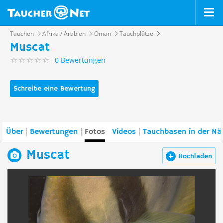
Tauchen
Afrika / Arabien
Oman
Tauchplätze
Muscat
0 Bewertungen
Schreibe eine Bewertung
Über
Bewertungen
Fotos
Videos
Tauchbasen in der Nä
Muscat
Hochladen