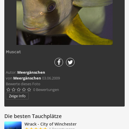
Muscat
Autor:
Meergänschen
von
Meergänschen
03.06.2009
Bewerte dieses Foto
0 Bewertungen





Zeige Info
Die besten Tauchplätze
Wrack - City of Winchester