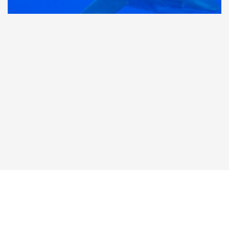
Taucher.Net