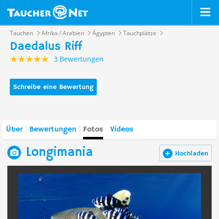
Tauchen
Afrika / Arabien
Ägypten
Tauchplätze
Daedalus Riff
3 Bewertungen
Schreibe eine Bewertung
Über
Bewertungen
Fotos
Videos
Longimania
Hochladen