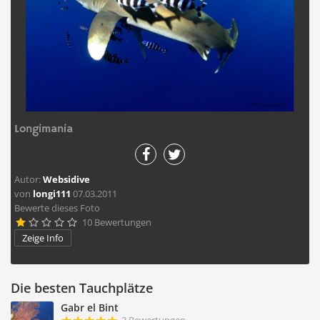
Longimania
Autor:
Websidive
von
longi111
07.03.2011
Bewerte dieses Foto
10 Bewertungen





Zeige Info
Die besten Tauchplätze
Gabr el Bint