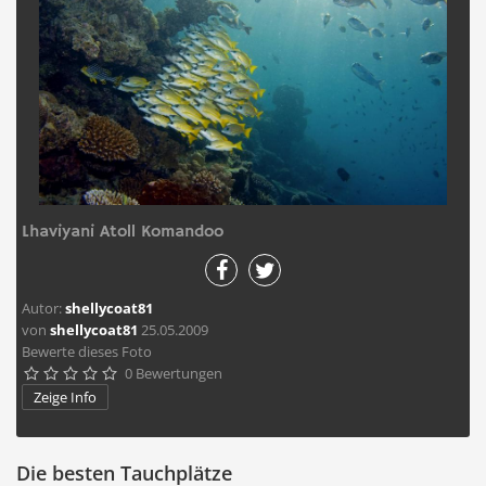
Lhaviyani Atoll Komandoo
Autor:
shellycoat81
von
shellycoat81
25.05.2009
Bewerte dieses Foto
0 Bewertungen





Zeige Info
Die besten Tauchplätze