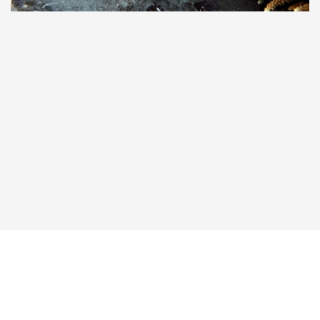
Taucher.Net