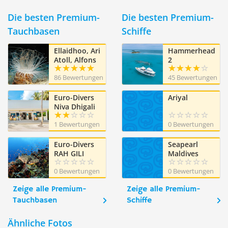
Die besten Premium-
Die besten Premium-
Tauchbasen
Schiffe
Ellaidhoo, Ari
Hammerhead
Atoll, Alfons
2
Straub Dive &
86 Bewertungen
45 Bewertungen
Sail
Euro-Divers
Ariyal
Niva Dhigali
Maldives
1 Bewertungen
0 Bewertungen
Euro-Divers
Seapearl
RAH GILI
Maldives
MALDIVES
0 Bewertungen
0 Bewertungen
Zeige alle Premium-
Zeige alle Premium-
Tauchbasen
Schiffe
Ähnliche Fotos