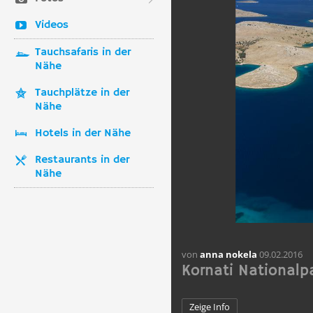
Videos
Tauchsafaris in der
Nähe
Tauchplätze in der
Nähe
Hotels in der Nähe
Restaurants in der
Nähe
von
anna nokela
09.02.2016
Kornati Nationalp
Zeige Info