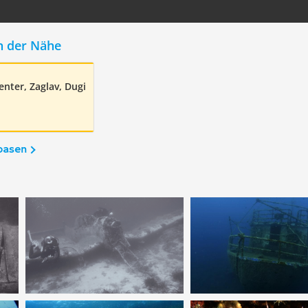
n der Nähe
enter, Zaglav, Dugi
basen