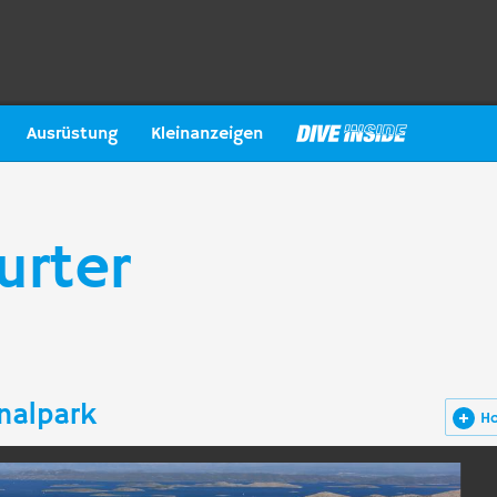
Ausrüstung
Kleinanzeigen
urter
nalpark
H