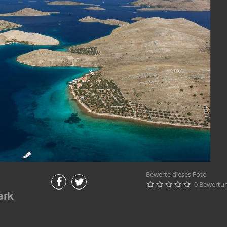
Bewerte dieses Foto
0 Bewertu





ark