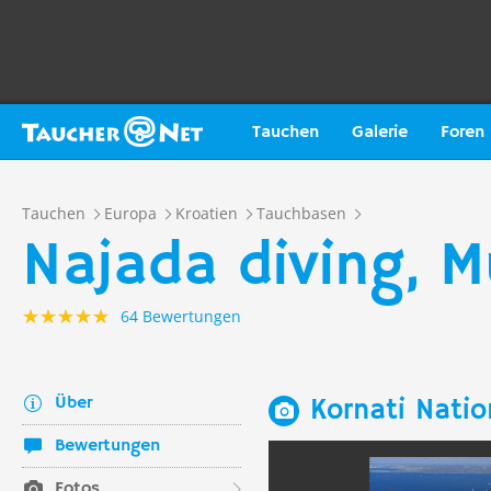
Tauchen
Galerie
Foren
Tauchen
Europa
Kroatien
Tauchbasen
Najada diving, M
64 Bewertungen
Über
Kornati Natio
Bewertungen
Fotos