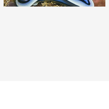
Taucher.Net