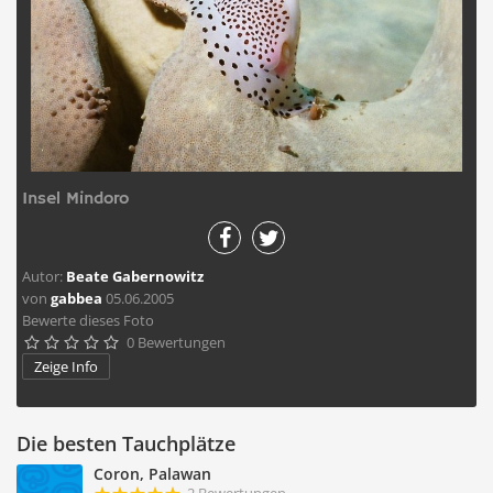
Insel Mindoro
Autor:
Beate Gabernowitz
von
gabbea
05.06.2005
Bewerte dieses Foto
0 Bewertungen





Zeige Info
Die besten Tauchplätze
Coron, Palawan