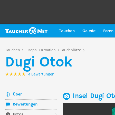
Tauchen
Galerie
Foren
Tauchen
Europa
Kroatien
Tauchplätze
Dugi Otok
4 Bewertungen
Über
Insel Dugi O
Bewertungen
Fotos