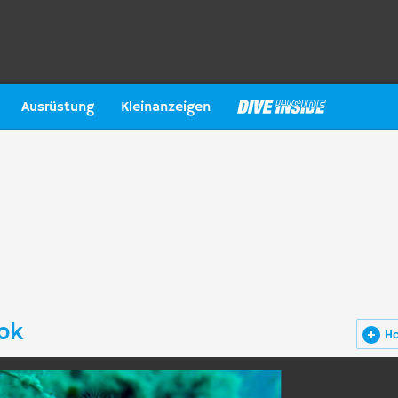
Ausrüstung
Kleinanzeigen
tok
H