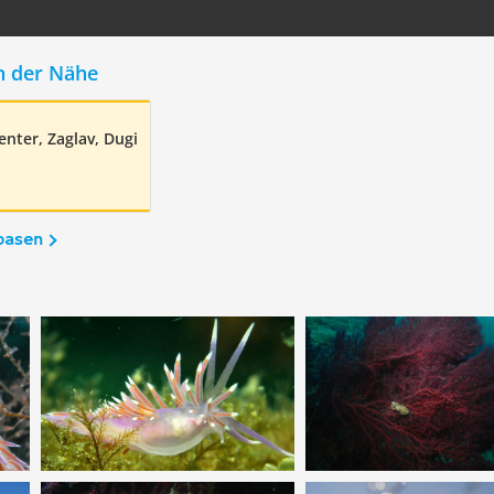
n der Nähe
enter, Zaglav, Dugi
basen