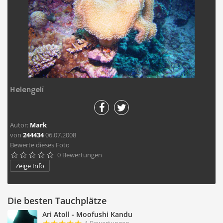
Helengeli
Autor:
Mark
von
244434
06.07.2008
Bewerte dieses Foto
0 Bewertungen





Zeige Info
Die besten Tauchplätze
Ari Atoll - Moofushi Kandu