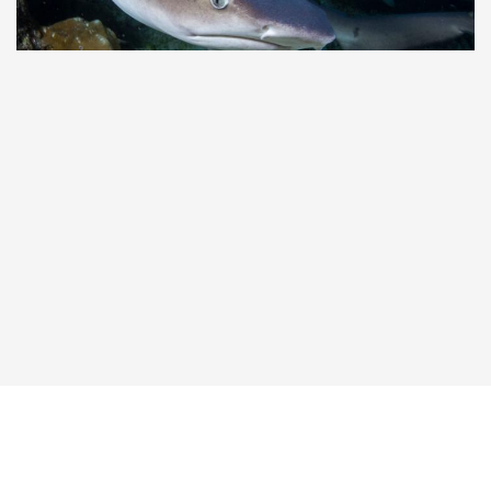
Taucher.Net