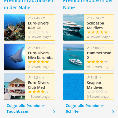
Premium-Tauchbasen
Premium-Boote in der
in der Nähe
Nähe
21.45 km
17.74 km
Euro-Divers
Scubaspa
RAH GILI
Maldives
MALDIVES
0 Bewertungen
4 Bewertungen
26.69 km
26.66 km
Euro-Divers
Hammerhead
Niva Kurumba
2
Maldives
2 Bewertungen
45 Bewertungen
41.2 km
34.51 km
Euro-Divers
Seapearl
Club Med
Maldives
Kani
1 Bewertungen
0 Bewertungen
Zeige alle Premium-
Zeige alle Premium-
Tauchbasen
Schiffe