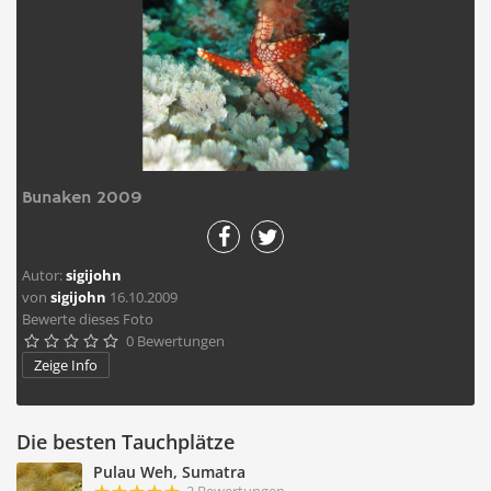
Bunaken 2009
Autor:
sigijohn
von
sigijohn
16.10.2009
Bewerte dieses Foto
0 Bewertungen





Zeige Info
Die besten Tauchplätze
Pulau Weh, Sumatra