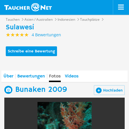
Tauchen
Asien / Australien
Indonesien
Tauchplätze
Sulawesi
4 Bewertungen
Schreibe eine Bewertung
Über
Bewertungen
Fotos
Videos
Bunaken 2009
Hochladen