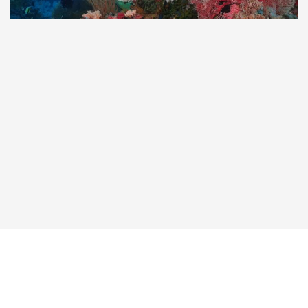
Taucher.Net