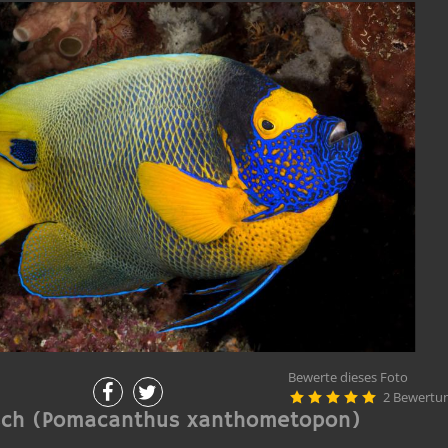
Bewerte dieses Foto
2 Bewertu





isch (Pomacanthus xanthometopon)