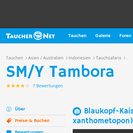
Tauchen
Galerie
Foren
Tauchen
Asien / Australien
Indonesien
Tauchsafaris
SM/Y Tambora
7 Bewertungen
Über
Blaukopf-Kai
xanthometopon
Preise & Buchen
Bewertungen