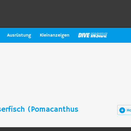
Ausrüstung
Kleinanzeigen
serfisch (Pomacanthus
H
)