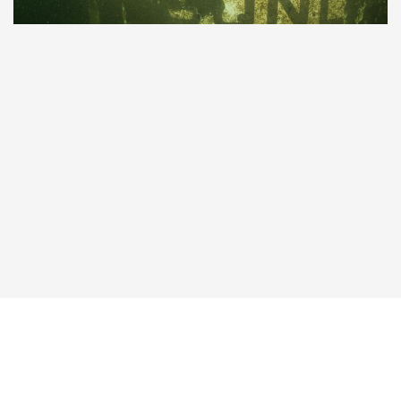
Taucher.Net