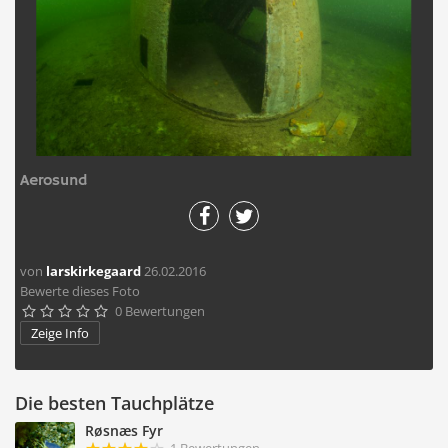
Aerosund
von
larskirkegaard
26.02.2016
Bewerte dieses Foto
0 Bewertungen





Zeige Info
Die besten Tauchplätze
Røsnæs Fyr