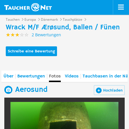
Tauchen
Europa
Dänemark
Tauchplätze
Wrack M/F Ærøsund, Ballen / Fünen
2 Bewertungen
Schreibe eine Bewertung
Über
Bewertungen
Fotos
Videos
Tauchbasen in der Nä
Aerosund
Hochladen