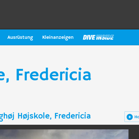
Ausrüstung
Kleinanzeigen
, Fredericia
høj Højskole, Fredericia
H