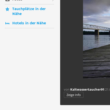
Tauchplätze in der
Nähe
Hotels in der Nähe
von
Kaltwassertaucher91
21.
Zeige Info