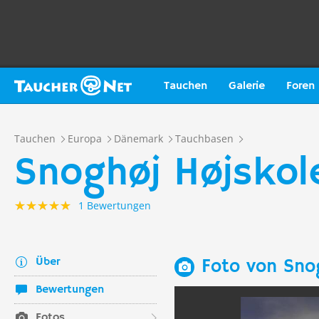
Tauchen
Galerie
Foren
Tauchen
Europa
Dänemark
Tauchbasen
Snoghøj Højskole
1 Bewertungen
Über
Foto von Snog
Bewertungen
Fotos