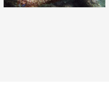
Taucher.Net