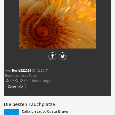
von
Boris322028
05.12.2017
Bewerte dieses Foto
0 Bewertungen





Zeige Info
Die besten Tauchplätze
Calla Llevado, Costa Brava