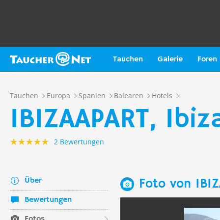
Tauchen
Galerie
Foren
Tauchen
Europa
Spanien
Balearen
Hotels
IBIZAAPART, Ibiz
2 Bewertungen
Über
Foto von IBIZ
Bewertungen
Fotos