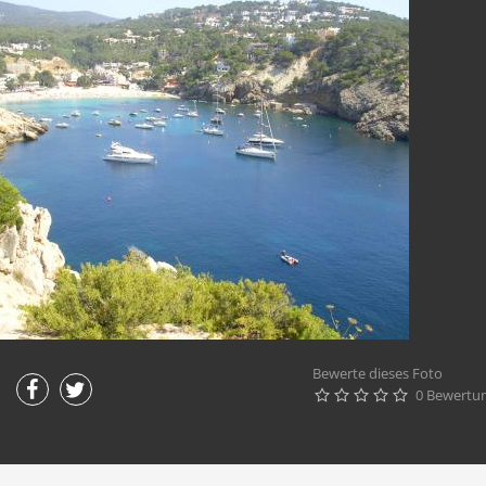
Bewerte dieses Foto
0 Bewertu




