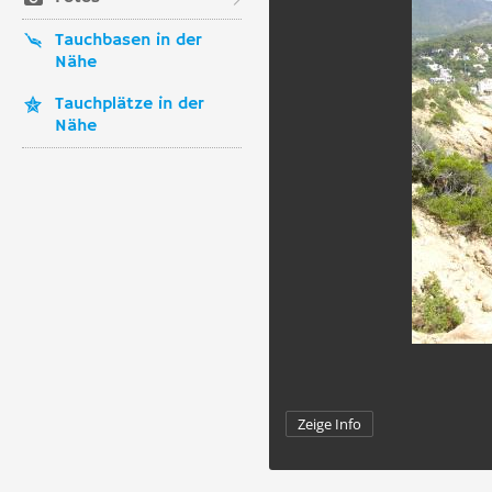
Tauchbasen in der
Nähe
Tauchplätze in der
Nähe
Zeige Info