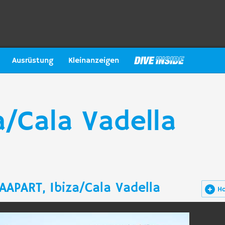
Ausrüstung
Kleinanzeigen
a/Cala Vadella
AAPART, Ibiza/Cala Vadella
H