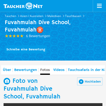
Tauchen
Asien / Australien
Malediven
Tauchbasen
Fuvahmulah Dive School,
Fuvahmulah
6 Bewertungen
Schreibe eine Bewertung
Über
Bewertungen
Fotos
Videos
Tauchsafaris in der N
Foto von
Hochladen
Fuvahmulah Dive
School, Fuvahmulah