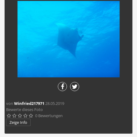
von
Winfried217971
28.05.2019
Bewerte dieses Foto
0 Bewertungen





Zeige Info