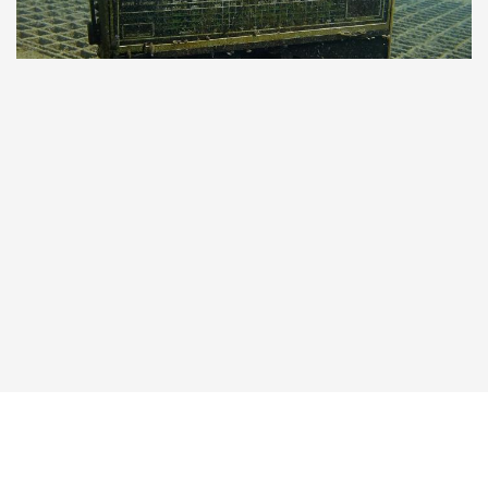
Taucher.Net