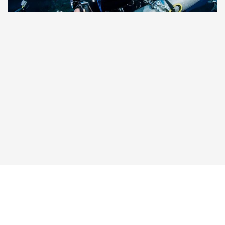
Taucher.Net