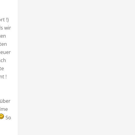
t !)
s wir
ken
sten
 euer
ach
te
t !
rüber
ilme
So