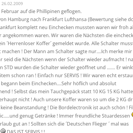
26.02.2009
 Februar auf die Phillipinen geflogen.
von Hamburg nach Frankfurt Lufthansa (Bewertung siehe dor
rankfurt komplett neu Einchecken mussten waren wir froh al
r angekommen waren. Wir waren die Nächsten die einchec
 ein ´Herrenloser Koffer´ gemeldet wurde. Alle Schalter mus
t machen ! Der Mann am Schalter sagte nur....Ich merke mir
Ihr seid die Nächsten wenn der Schalter wieder aufmacht ! n
n STD wurden die Schalter wieder geöffnet und ....... Er wink
tem schon ran ! Einfach nur SERVIS ! Wir waren echt erstaun
 begann beim Einchecken....Sehr höflich und absolut
nd ! Selbst das mein Tauchgepäck statt 10 KG 15 KG hatte
rhaupt nicht ! Auch unsere Koffer waren so um die 2 KG d
keine Beanstandung ! Die Bordelectronik ist auch schön ! F
sic.....und genug Getränke ! Immer freundliche Stuardessen
rlaub gut an ! Sollten sich die ´Deutschen Flieger ´ mal was
n
DAS IST SERVIS ! !