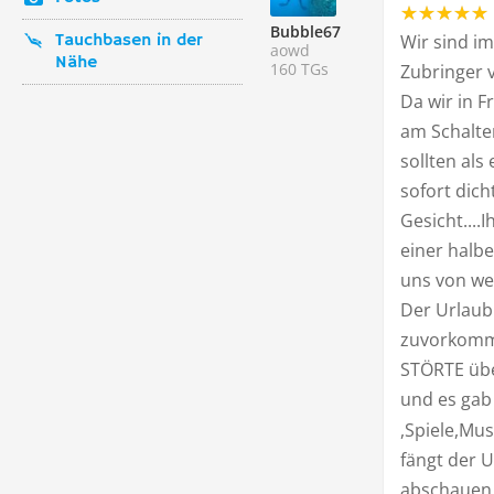
Bubble67
Tauchbasen in der
Wir sind im
aowd
Nähe
160 TGs
Zubringer 
Da wir in F
am Schalte
sollten als
sofort dich
Gesicht....
einer halbe
uns von wei
Der Urlaub
zuvorkomme
STÖRTE übe
und es gab 
,Spiele,Mu
fängt der U
abschaue