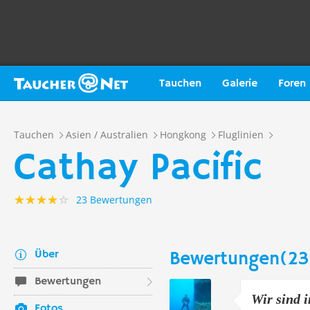
Tauchen
Galerie
Foren
Tauchen
Asien / Australien
Hongkong
Fluglinien
Cathay Pacific
23 Bewertungen
Über
Bewertungen(23
Bewertungen
Wir sind i
Fotos