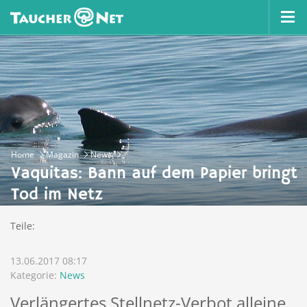
Home
Magazin
News
Vaquitas: Bann auf dem Papier bringt
Tod im Netz
Teile:
13.06.2017 08:17
Kategorie:
News
Verlängertes Stellnetz-Verbot alleine