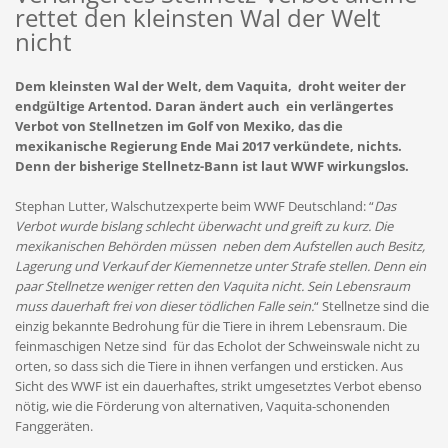
rettet den kleinsten Wal der Welt
nicht
Dem kleinsten Wal der Welt, dem Vaquita, droht weiter der
endgültige Artentod. Daran ändert auch ein verlängertes
Verbot von Stellnetzen im Golf von Mexiko, das die
mexikanische Regierung Ende Mai 2017 verkündete, nichts.
Denn der bisherige Stellnetz-Bann ist laut WWF wirkungslos.
Stephan Lutter, Walschutzexperte beim WWF Deutschland: “
Das
Verbot wurde bislang schlecht überwacht und greift zu kurz. Die
mexikanischen Behörden müssen neben dem Aufstellen auch Besitz,
Lagerung und Verkauf der Kiemennetze unter Strafe stellen. Denn ein
paar Stellnetze weniger retten den Vaquita nicht. Sein Lebensraum
muss dauerhaft frei von dieser tödlichen Falle sein.
“ Stellnetze sind die
einzig bekannte Bedrohung für die Tiere in ihrem Lebensraum. Die
feinmaschigen Netze sind für das Echolot der Schweinswale nicht zu
orten, so dass sich die Tiere in ihnen verfangen und ersticken. Aus
Sicht des WWF ist ein dauerhaftes, strikt umgesetztes Verbot ebenso
nötig, wie die Förderung von alternativen, Vaquita-schonenden
Fanggeräten.