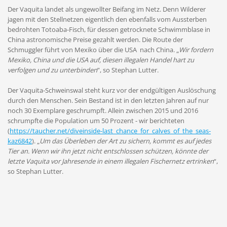
Der Vaquita landet als ungewollter Beifang im Netz. Denn Wilderer
jagen mit den Stellnetzen eigentlich den ebenfalls vom Aussterben
bedrohten Totoaba-Fisch, für dessen getrocknete Schwimmblase in
China astronomische Preise gezahlt werden. Die Route der
Schmuggler führt von Mexiko über die USA nach China. „
Wir fordern
Mexiko, China und die USA auf, diesen illegalen Handel hart zu
verfolgen und zu unterbinden
”, so Stephan Lutter.
Der Vaquita-Schweinswal steht kurz vor der endgültigen Auslöschung
durch den Menschen. Sein Bestand ist in den letzten Jahren auf nur
noch 30 Exemplare geschrumpft. Allein zwischen 2015 und 2016
schrumpfte die Population um 50 Prozent - wir berichteten
(
https://taucher.net/diveinside-last_chance_for_calves_of_the_seas-
kaz6842
). „
Um das Überleben der Art zu sichern, kommt es auf jedes
Tier an. Wenn wir ihn jetzt nicht entschlossen schützen, könnte der
letzte Vaquita vor Jahresende in einem illegalen Fischernetz ertrinken
“,
so Stephan Lutter.