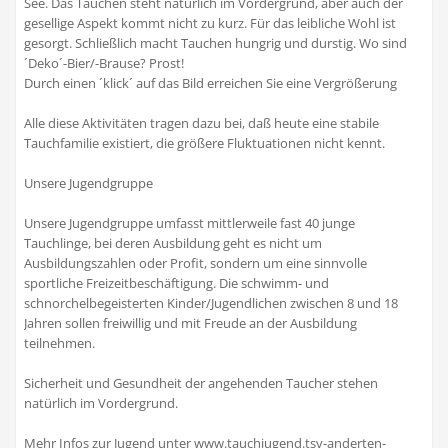
See. Das Tauchen steht natürlich im Vordergrund, aber auch der
gesellige Aspekt kommt nicht zu kurz. Für das leibliche Wohl ist
gesorgt. Schließlich macht Tauchen hungrig und durstig. Wo sind
´Deko´-Bier/-Brause? Prost!
Durch einen ´klick´ auf das Bild erreichen Sie eine Vergrößerung
Alle diese Aktivitäten tragen dazu bei, daß heute eine stabile
Tauchfamilie existiert, die größere Fluktuationen nicht kennt.
Unsere Jugendgruppe
Unsere Jugendgruppe umfasst mittlerweile fast 40 junge
Tauchlinge, bei deren Ausbildung geht es nicht um
Ausbildungszahlen oder Profit, sondern um eine sinnvolle
sportliche Freizeitbeschäftigung. Die schwimm- und
schnorchelbegeisterten Kinder/Jugendlichen zwischen 8 und 18
Jahren sollen freiwillig und mit Freude an der Ausbildung
teilnehmen.
Sicherheit und Gesundheit der angehenden Taucher stehen
natürlich im Vordergrund.
Mehr Infos zur Jugend unter www.tauchjugend.tsv-anderten-