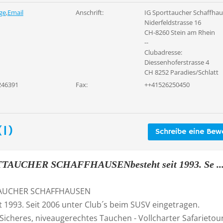
ge
,
Email
Anschrift:
IG Sporttaucher Schaffha
Niderfeldstrasse 16
CH-8260 Stein am Rhein
--
Clubadresse:
Diessenhoferstrasse 4
CH 8252 Paradies/Schlatt
246391
Fax:
++41526250450
1)
Schreibe eine Bew
TAUCHER SCHAFFHAUSENbesteht seit 1993. Se ..
TAUCHER SCHAFFHAUSEN
t 1993. Seit 2006 unter Club´s beim SUSV eingetragen.
: Sicheres, niveaugerechtes Tauchen - Vollcharter Safarietou