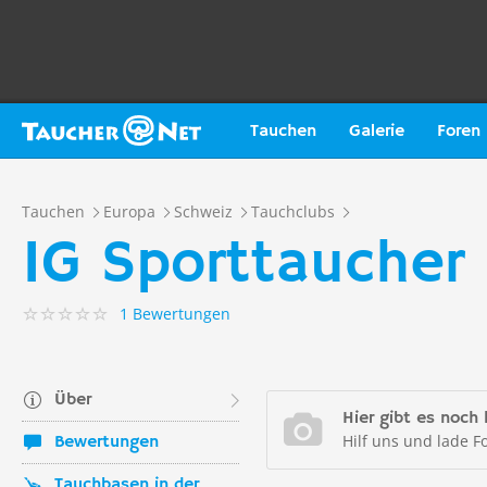
Tauchen
Galerie
Foren
Tauchen
Europa
Schweiz
Tauchclubs
IG Sporttaucher
1 Bewertungen
Über
Hier gibt es noch 
Hilf uns und lade F
Bewertungen
Tauchbasen in der