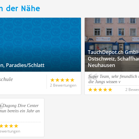
n der Nähe
TauchDepot.ch GmbH
Ostschweiz, Schaffha
, Paradies/Schlatt
Neuhausen
Super Team, sehr freundlich
schule
die Jungs wissen v
2 Bewertungen
2 Bewe
s Dugong Dive Center
 nun bereits ein Jahr an
ewertungen