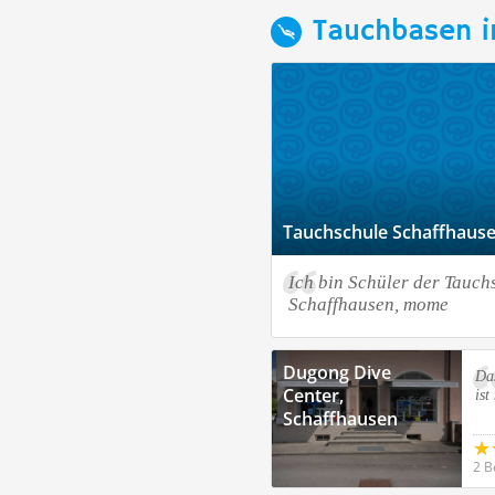
Tauchbasen i
Tauchschule Schaffhausen
Ich bin Schüler der Tauch
Schaffhausen, mome
Dugong Dive
Da
Center,
ist
Schaffhausen
2 B