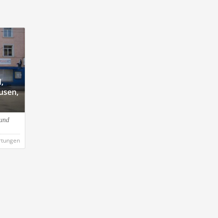
,
usen,
 und
rtungen