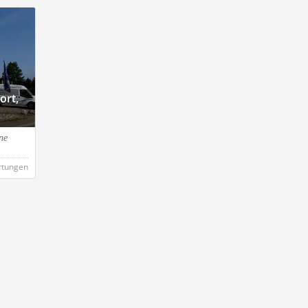
ort,
ne
rtungen