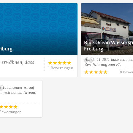
Blue Ocean Wassersp
iburg
Freiburg
Am 05.11.2011 habe ich mei
z erwähnen, dass
Zertifizierung zum PA
1 Bewertungen
8 Bewe
 Tauchcenter ist auf
chnisch hohem Niveau:
Bewertungen