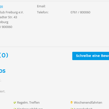
ge
Email:
lub Freiburg e.V.
Telefon:
0761 / 800060
adter Str. 43
eiburg
 / 800060
(0)
Schreibe eine Bew
os
.
iert.
Regelm. Treffen
Wochenendfahrten