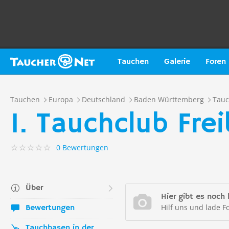
Tauchen
Galerie
Foren
Tauchen
Europa
Deutschland
Baden Württemberg
Tauc
1. Tauchclub Fre
0 Bewertungen
Über
Hier gibt es noch 
Hilf uns und lade F
Bewertungen
Tauchbasen in der