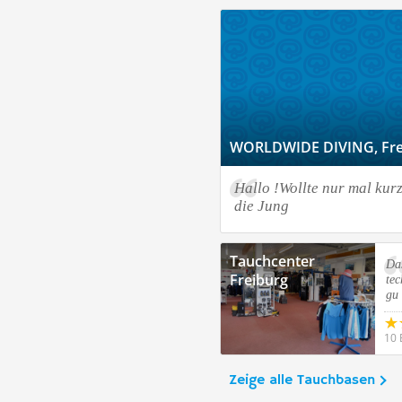
WORLDWIDE DIVING, Fre
Hallo !Wollte nur mal kur
die Jung
Tauchcenter
Das
Freiburg
te
gu
10 
Zeige alle Tauchbasen