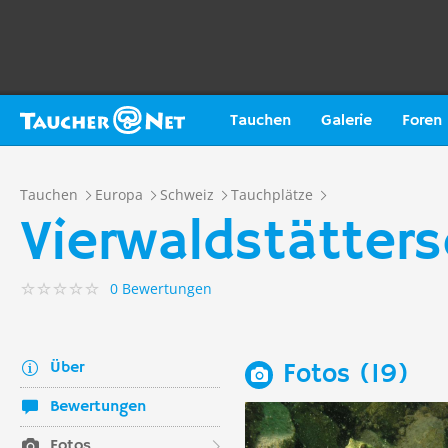
Tauchen
Galerie
Foren
Tauchen
Europa
Schweiz
Tauchplätze
Vierwaldstätter
0 Bewertungen
Über
Fotos (19)
Bewertungen
Fotos