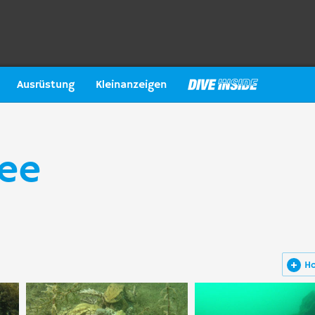
Ausrüstung
Kleinanzeigen
see
H